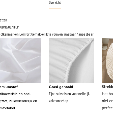
Overzicht
etten
: ODM&OEMTOP
ctkenmerken:Comfort Gemakkelijk te vouwen Wasbaar Aanpasbaar
emiumstof
Goed genaaid
Strekb
tibacteriële en anti-
Fijne stiksels en voortreffelijk
Het ho
jtstof, huidvriendelijk en
vakmanschap.
niet e
mfortabel.
perfec