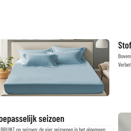
Sto
Boven
Verbet
oepasselijk seizoen
BRUIKT op seizoen: de vier seizoenen in het algemeen