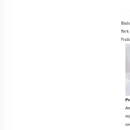
Blads
Merk
Produ
Pr
An
mi
co