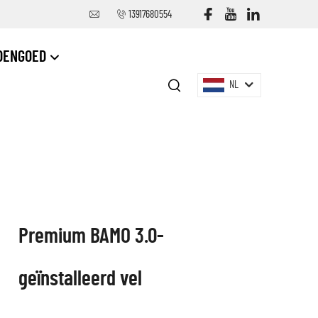
13917680554
DENGOED
NL
Premium BAMO 3.0-
geïnstalleerd vel