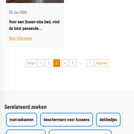
26 Jun 2025
Voor een Queen-size bed, vind
de best passende
matrasbescherming
Meer Informatie
...
Vorige
1
2
3
4
5
7
Volgende
Gerelateerd zoeken
matraskasten
beschermers voor kussens
dekbedjes