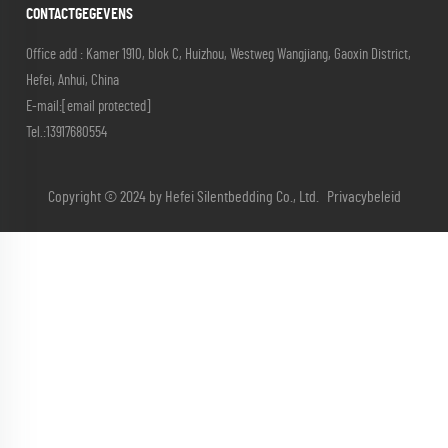
CONTACTGEGEVENS
Office add : Kamer 1910, blok C, Huizhou, Westweg Wangjiang, Gaoxin District,
Hefei, Anhui, China
E-mail:
[email protected]
Tel.:
13917680554
Copyright © 2024 by Hefei Silentbedding Co., Ltd.
Privacybeleid