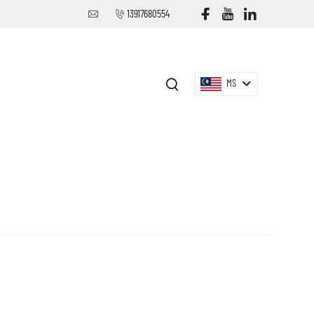
13917680554
MS