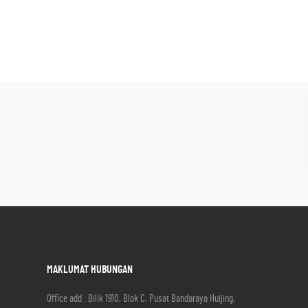
MAKLUMAT HUBUNGAN
Office add : Bilik 1910, Blok C, Pusat Bandaraya Huijing,