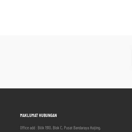
MAKLUMAT HUBUNGAN
Office add : Bilik 1910, Blok C, Pusat Bandaraya Huijing,