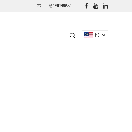
13917680554
MS