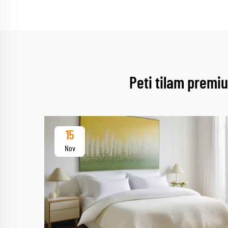
Peti tilam premi
15
Nov