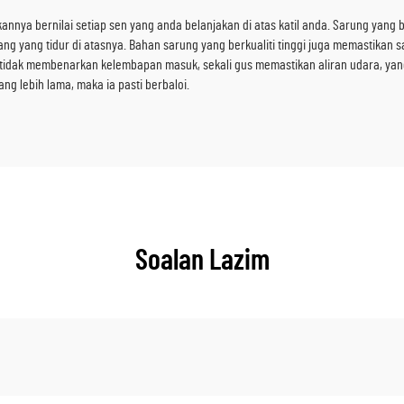
a bernilai setiap sen yang anda belanjakan di atas katil anda. Sarung yang berkua
a orang yang tidur di atasnya. Bahan sarung yang berkualiti tinggi juga memasti
ini tidak membenarkan kelembapan masuk, sekali gus memastikan aliran udara, y
 lebih lama, maka ia pasti berbaloi.
Soalan Lazim