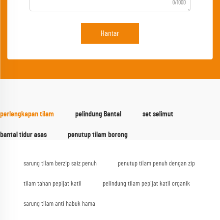
0/1000
Hantar
perlengkapan tilam
pelindung Bantal
set selimut
bantal tidur asas
penutup tilam borong
sarung tilam berzip saiz penuh
penutup tilam penuh dengan zip
tilam tahan pepijat katil
pelindung tilam pepijat katil organik
sarung tilam anti habuk hama