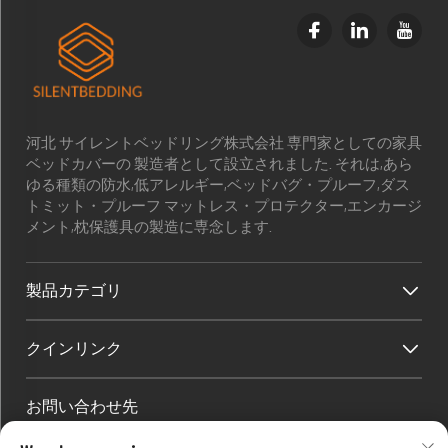
河北 サイレントベッドリング株式会社 専門家としての家具
ベッドカバーの 製造者として設立されました. それは,あら
ゆる種類の防水,低アレルギー,ベッドバグ・プルーフ,ダス
トミット・プルーフ マットレス・プロテクター,エンカージ
メント,枕保護具の製造に専念します.
製品カテゴリ
クインリンク
お問い合わせ先
Office add : 部屋1910 ブロックC 湖京市中心 ワンジアン西道 河