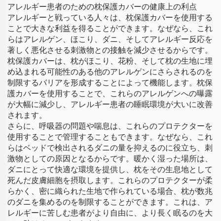
アレルギー患者のための枕保護カバーの健康上の利点
アレルギーと戦っている人々は、枕保護カバーを使用する
ことで大きな利益を得ることができます。なぜなら、これ
らはアレルゲン、ほこり、ダニ、そしてアレルギー反応を
著しく悪化させる刺激物との接触を減少させるからです。
枕保護カバーは、枕がほこり、花粉、そして枕の生地に埋
め込まれる可能性のある他のアレルゲンにさらされるのを
制限するバリアを形成することによって機能します。枕保
護カバーを使用することで、これらのアレルゲンへの曝露
が大幅に減少し、アレルギー患者の睡眠環境が大いに改善
されます。
さらに、呼吸器の問題や喘息は、これらのプロテクターを
使用することで管理することもできます。なぜなら、これ
らはベッドで検出されるダニの量を抑えるのに役立ち、刺
激物としての原因となるからです。暖かく湿った場所は、
ダニにとって快適な環境を提供し、枕をその生息地として
死んだ皮膚細胞を摂取します。これらのプロテクターが柔
らかく、密に織られた生地で作られている場合、枕が数兆
のダニを集めるのを制限することができます。これは、ア
レルギーに苦しむ患者がより自由に、より長く眠るのを大