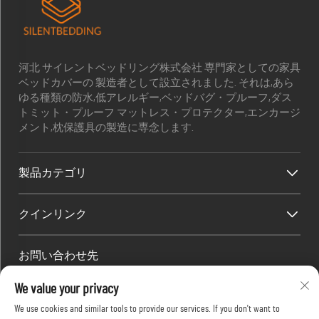
河北 サイレントベッドリング株式会社 専門家としての家具
ベッドカバーの 製造者として設立されました. それは,あら
ゆる種類の防水,低アレルギー,ベッドバグ・プルーフ,ダス
トミット・プルーフ マットレス・プロテクター,エンカージ
メント,枕保護具の製造に専念します.
製品カテゴリ
クインリンク
お問い合わせ先
Office add : 部屋1910 ブロックC 湖京市中心 ワンジアン西道 河
We value your privacy
北安?? 中国
We use cookies and similar tools to provide our services. If you don't want to
メールアドレス：
[email protected]