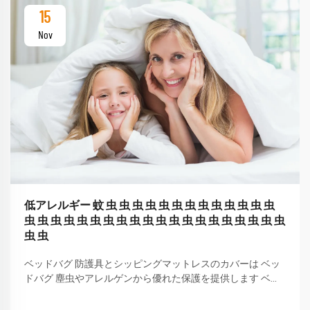
15
Nov
低アレルギー 蚊 虫 虫 虫 虫 虫 虫 虫 虫 虫 虫 虫 虫 虫
虫 虫 虫 虫 虫 虫 虫 虫 虫 虫 虫 虫 虫 虫 虫 虫 虫 虫 虫 虫
虫 虫
ベッドバグ 防護具とシッピングマットレスのカバーは ベッ
ドバグ 塵虫やアレルゲンから優れた保護を提供します ベッ
ドバグマットレスの最も優れたコーナーは,安全で快適な睡
眠を保証します 毎晩