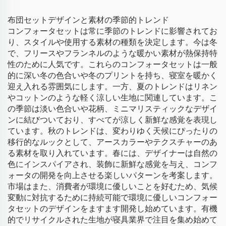
布団セットデザインと素材の季節的トレンド
コンフォータセットは常に季節のトレンドに影響されてお
り、スタイルや使用する素材の種類を決定します。今は冬
で、フリースやフランネルのような暖かい素材が熱保持特
性のために人気です。これらのコンフォータセットは一般
的に深い冬の色合いや冬のプリントを持ち、寝室を暖かく
迎え入れる雰囲気にします。一方、夏のトレンドはリネン
やコットンのような軽く涼しい生地に関連しています。こ
の季節は淡い色合いや花柄、ミニマリスティックなデザイ
ンに結びついており、すべてが涼しく新鮮な感覚を表現し
ています。秋のトレンドは、変わりゆく天候にぴったりの
移行的なルックとして、アースカラーやテクスチャーのあ
る素材を取り入れています。春には、デザイナーは自然の
色にインスパイアされ、装飾に新鮮な感覚を与え、コンフ
ォータの開発を向上させる楽しいパターンを考案します。
市場はまた、消費者が環境に優しいことを好むため、気候
変動に対抗するために持続可能で環境に優しいコンフォー
タセットのデザインをますます開発し始めています。有機
的でリサイクルされた生地が寝具業界で注目を集め始めて