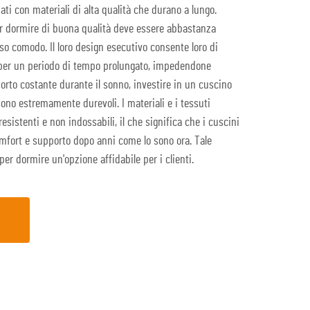
ati con materiali di alta qualità che durano a lungo.
r dormire di buona qualità deve essere abbastanza
so comodo. Il loro design esecutivo consente loro di
 per un periodo di tempo prolungato, impedendone
orto costante durante il sonno, investire in un cuscino
sono estremamente durevoli. I materiali e i tessuti
resistenti e non indossabili, il che significa che i cuscini
omfort e supporto dopo anni come lo sono ora. Tale
er dormire un'opzione affidabile per i clienti.