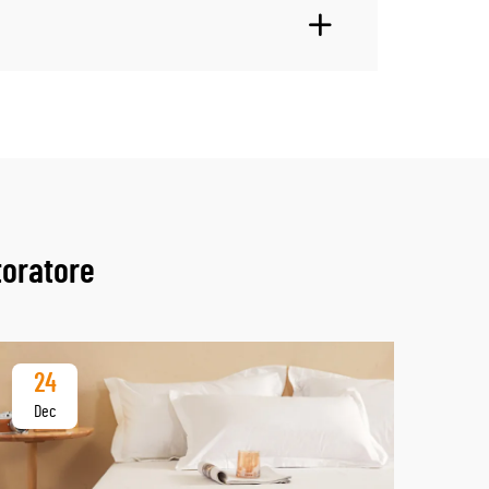
toratore
24
2
Dec
De