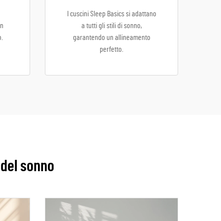
I cuscini Sleep Basics si adattano
un
a tutti gli stili di sonno,
o.
garantendo un allineamento
perfetto.
 del sonno