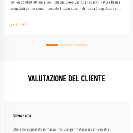
Vivi un comfort ottimale con i cuscini Sleep Basics e i cuscini Nature Basics
progettati per un sonno riposante I nostri cuscini di marca Sleep Basics e le
opzioni di cuscino personalizzate forniscono un supporto su misura per ogni
dormente
VEDI DI PIÙ
VALUTAZIONE DEL CLIENTE
Olivia Harris
Abbiamo acquistato in massa involucri per materassi per la nostra