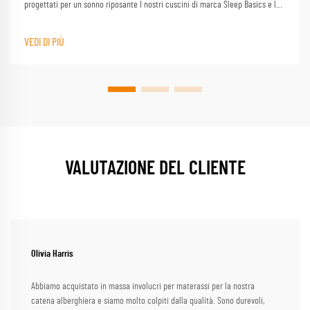
progettati per un sonno riposante I nostri cuscini di marca Sleep Basics e le
opzioni di cuscino personalizzate forniscono un supporto su misura per ogni
dormente
VEDI DI PIÙ
VALUTAZIONE DEL CLIENTE
Olivia Harris
Abbiamo acquistato in massa involucri per materassi per la nostra
catena alberghiera e siamo molto colpiti dalla qualità. Sono durevoli,