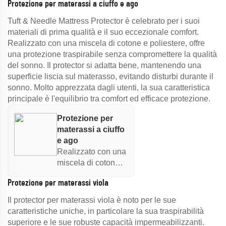
Protezione per materassi a ciuffo e ago
progettato con un
tessuto di tessuto
Tuft & Needle Mattress Protector è celebrato per i suoi
per assorbire
materiali di prima qualità e il suo eccezionale comfort.
l'umidità e un sotto
Realizzato con una miscela di cotone e poliestere, offre
strato
una protezione traspirabile senza compromettere la qualità
impermeabile per
del sonno. Il protector si adatta bene, mantenendo una
una maggiore
superficie liscia sul materasso, evitando disturbi durante il
asciugatura.
sonno. Molto apprezzata dagli utenti, la sua caratteristica
principale è l'equilibrio tra comfort ed efficace protezione.
Protezione per
materassi a ciuffo
e ago
Realizzato con una
miscela di cotone e
poliestere, questo
Protezione per materassi viola
protettore è
traspirabile e
Il protector per materassi viola è noto per le sue
confortevole,
caratteristiche uniche, in particolare la sua traspirabilità
garantendo un
superiore e le sue robuste capacità impermeabilizzanti.