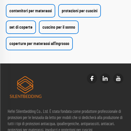
un comfort e una
protezione duraturi.
contenitori per materassi
protezioni per cuscini
set di coperte
cuscino per il sonno
coperture per materassi all'ingrosso
Hefei Silentbedding Co., Ltd. È stata fondata come produttore professionale di
protezioni per le lenzuola da letto per mobili che si dedicherà alla produzione di
tutti i tipi di protezioni antiacqua, ipoallergeniche, antiparassiti, antiacari,
protezioni per materassi, involucri e protezioni per cuscini.