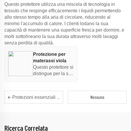
sonno tranquillo
Questo protettore utilizza una miscela di tecnologia in
senza
tessuto che respinge efficacemente i liquidi permettendo
compromettere la
allo stesso tempo alla aria di circolare, riducendo al
protezione.
minimo l'accumulo di calore. I clienti lodano la sua
capacità di mantenere una superficie fresca per dormire, e
molti sottolineano la sua durata attraverso molti lavaggi
senza perdita di qualità.
Protezione per
materassi viola
Questo protettore si
distingue per la sua
avanzata
tecnologia in
tessuto che
Protezioni essenziali per materassi: una soluzione economica per proteggere i materassi
Nessuno
migliora la
traspirabilità
respingendo
efficacemente i
liquidi, garantendo
Ricerca Correlata