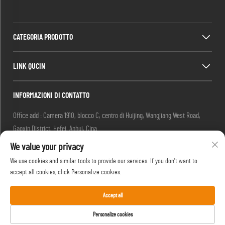
CATEGORIA PRODOTTO
LINK QUCIN
INFORMAZIONI DI CONTATTO
Office add : Camera 1910, blocco C, centro di Huijing, Wangjiang West Road,
Gaoxin District, Hefei, Anhui, Cina
We value your privacy
Email:
[email protected]
We use cookies and similar tools to provide our services. If you don't want to
accept all cookies, click Personalize cookies.
Tel.:
13917680554
Accept all
Copyright © 2024 by Hefei Silentbedding Co., Ltd.
Informativa sulla privacy
Personalize cookies