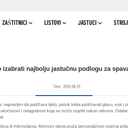
ZAŠTITNICI
LISTOVI
JASTUCI
STROJ
 izabrati najbolju jastučnu podlogu za spav
Time : 2025-08-25
 napravljen da podržava tijelo, jastuk treba podržavati glavu, vrat i r
ukočenost i nelagodnost koja se može osjetiti nakon odmora. Odabir
it.
ksa ili mikrovlakna. Memory pjena pruža personaliziran osjećaj prilagod