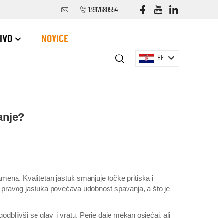
13917680554
IVO
NOVICE
HR
anje?
amena. Kvalitetan jastuk smanjuje točke pritiska i
 pravog jastuka povećava udobnost spavanja, a što je
bljivši se glavi i vratu. Perje daje mekan osjećaj, ali