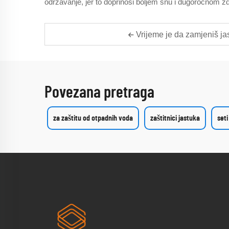
održavanje, jer to doprinosi boljem snu i dugoročnom zd
Vrijeme je da zamjeniš ja
Povezana pretraga
za zaštitu od otpadnih voda
zaštitnici jastuka
seti