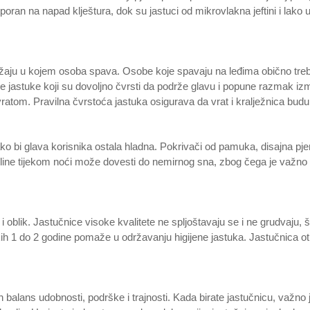
tporan na napad klještura, dok su jastuci od mikrovlakna jeftini i lako 
aju u kojem osoba spava. Osobe koje spavaju na leđima obično trebaj
ane jastuke koji su dovoljno čvrsti da podrže glavu i popune razmak 
ratom. Pravilna čvrstoća jastuka osigurava da vrat i kralježnica budu 
kako bi glava korisnika ostala hladna. Pokrivači od pamuka, disajna 
ine tijekom noći može dovesti do nemirnog sna, zbog čega je važno uze
 oblik. Jastučnice visoke kvalitete ne spljoštavaju se i ne grudvaju, š
kih 1 do 2 godine pomaže u održavanju higijene jastuka. Jastučnica ot
alans udobnosti, podrške i trajnosti. Kada birate jastučnicu, važno je