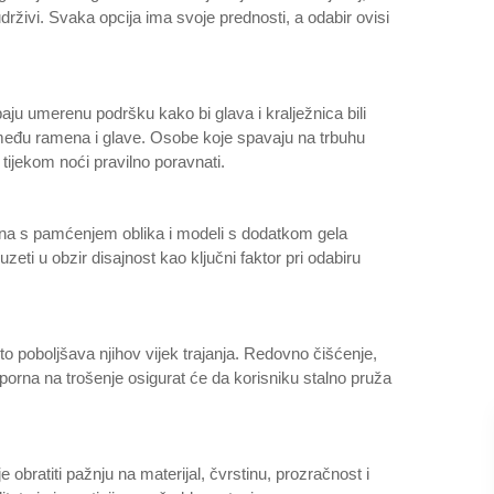
udrživi. Svaka opcija ima svoje prednosti, a odabir ovisi
u umerenu podršku kako bi glava i kralježnica bili
između ramena i glave. Osobe koje spavaju na trbuhu
tijekom noći pravilno poravnati.
pjena s pamćenjem oblika i modeli s dodatkom gela
ti u obzir disajnost kao ključni faktor pri odabiru
to poboljšava njihov vijek trajanja. Redovno čišćenje,
porna na trošenje osigurat će da korisniku stalno pruža
 obratiti pažnju na materijal, čvrstinu, prozračnost i