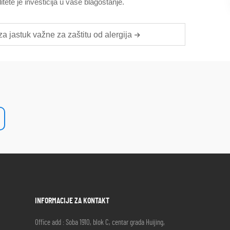
ete je investicija u vaše blagostanje.
za jastuk važne za zaštitu od alergija
INFORMACIJE ZA KONTAKT
Office add : Soba 1910, blok C, centar grada Huijing,