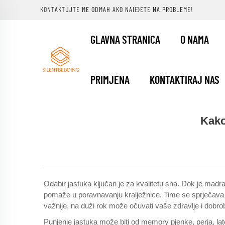
KONTAKTUJTE ME ODMAH AKO NAIĐETE NA PROBLEME!
GLAVNA STRANICA
O NAMA
PRIMJENA
KONTAKTIRAJ NAS
Kako
Odabir jastuka ključan je za kvalitetu sna. Dok je madrac
pomaže u poravnavanju kralježnice. Time se sprječava 
važnije, na duži rok može očuvati vaše zdravlje i dobrob
Punjenje jastuka može biti od memory pjenke, perja, late