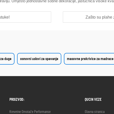
ravlju. Umjesto jednostavne sobne dekoracije, jastučnica visoke kvalit
stuke!
Zašto su plahe 
 za duge
osnovni uslovi za spavanje
masovne prekrivice za madrace
PROIZVOD:
QUCIN VEZE
Krevetne Omotače Performanse
Glavna stranica