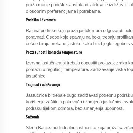
pruža manje podrške. Jastuk od lateksa je izdržljiviji i o
o osobnim preferencijama i potrebama.
Podrška i čvrstoća
Razina podrške koju pruža jastuk mora odgovarati polož
poravnati. Osobe koje spavaju na boku trebaju profilir
češće biraju mekane jastuke kako bi izbjegle tegobe s v
Prozračnost i kontrola temperature
Izvrsna jastučnica bi trebala dopustiti prolazak zraka 
pomažu u regulaciji temperature. Zadržavanje viška topl
jastučnice.
Trajnost i održavanje
Jastučnice bi trebale dugo zadržavati potrebnu podršku i
korištenje zaštitnih pokrivača i zamjena jastučnica sva
podršku tijekom odmora, bez smanjenja udobnosti.
Sažetak
Sleep Basics nudi idealnu jastučnicu koja pruža savršen b