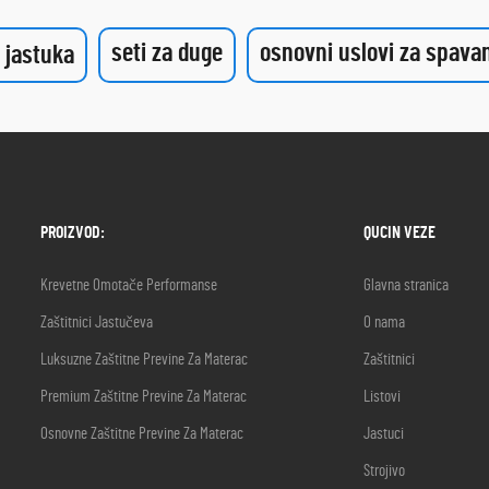
seti za duge
osnovni uslovi za spava
i jastuka
PROIZVOD:
QUCIN VEZE
Krevetne Omotače Performanse
Glavna stranica
Zaštitnici Jastučeva
O nama
Luksuzne Zaštitne Previne Za Materac
Zaštitnici
Premium Zaštitne Previne Za Materac
Listovi
Osnovne Zaštitne Previne Za Materac
Jastuci
Strojivo