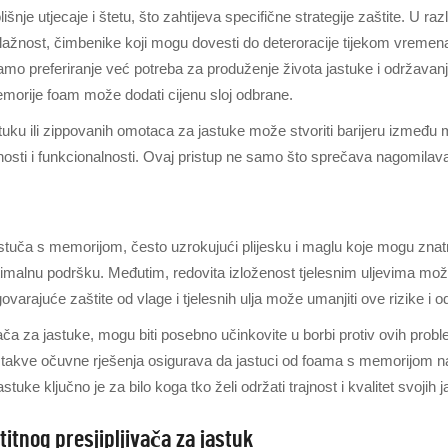
je utjecaje i štetu, što zahtijeva specifične strategije zaštite. U raz
 vlažnost, čimbenike koji mogu dovesti do deteroracije tijekom vremena.
samo preferiranje već potreba za produženje života jastuke i održavanj
emorije foam može dodati cijenu sloj odbrane.
uku ili zippovanih omotaca za jastuke može stvoriti barijeru između m
sti i funkcionalnosti. Ovaj pristup ne samo što sprečava nagomilavanje
astuča s memorijom, često uzrokujući plijesku i maglu koje mogu znatno
i optimalnu podršku. Međutim, redovita izloženost tjelesnim uljevima mo
ajuće zaštite od vlage i tjelesnih ulja može umanjiti ove rizike i odr
ča za jastuke, mogu biti posebno učinkovite u borbi protiv ovih proble
 takve očuvne rješenja osigurava da jastuci od foama s memorijom na
tuke ključno je za bilo koga tko želi održati trajnost i kvalitet svoj
titnog presjipljivača za jastuk