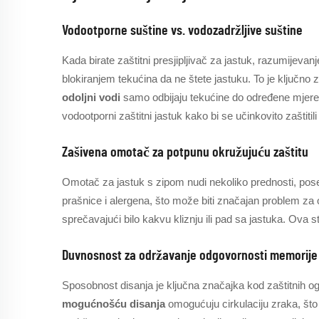
Vodootporne suštine vs. vodozadržljive suštine
Kada birate zaštitni presjipljivač za jastuk, razumijevan
blokiranjem tekućina da ne štete jastuku. To je ključno 
odoljni vodi
samo odbijaju tekućine do određene mjere,
vodootporni zaštitni jastuk kako bi se učinkovito zaštitili 
Zašivena omotač za potpunu okružujuću zaštitu
Omotač za jastuk s zipom nudi nekoliko prednosti, pose
prašnice i alergena, što može biti značajan problem za 
sprečavajući bilo kakvu kliznju ili pad sa jastuka. Ova 
Duvnosnost za održavanje odgovornosti memorij
Sposobnost disanja je ključna značajka kod zaštitnih o
mogućnošću disanja
omogućuju cirkulaciju zraka, što