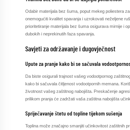
Odabir materijala bez šuma, poput mekeg poliestera za z
onemogućiti kvalitet spavanja i uzrokovati neželjene r
prioritetiranje materijala bez šuma osigurava mirnije i
dubokih i neprekinutih faza spavanja.
Savjeti za održavanje i dugovječnost
Upute za pranje kako bi se sačuvala vodootporno
Da biste osigurali trajnost vašeg vodootpornog zaštitnog 
kako bi sačuvala čitljenost vodootpornih memana. Kori
životnost vašeg zaštitnog nabojišta. Preskačenje agres
prilikom pranja će zadržati vaša zaštitna nabojišta učink
Spriječavanje štetu od topline tijekom sušenja
Toplina može značajno smanjiti učinkovitost zaštitnih p