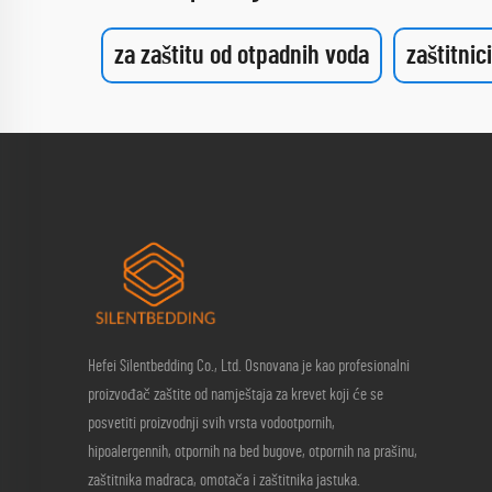
za zaštitu od otpadnih voda
zaštitnic
Hefei Silentbedding Co., Ltd. Osnovana je kao profesionalni
proizvođač zaštite od namještaja za krevet koji će se
posvetiti proizvodnji svih vrsta vodootpornih,
hipoalergennih, otpornih na bed bugove, otpornih na prašinu,
zaštitnika madraca, omotača i zaštitnika jastuka.