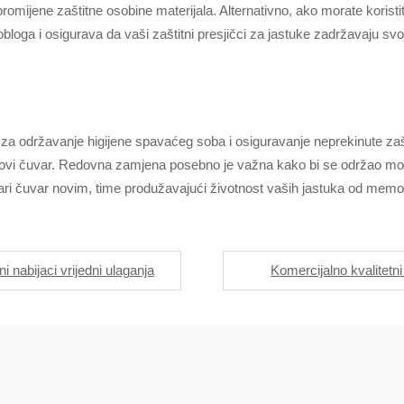
 promijene zaštitne osobine materijala. Alternativno, ako morate koris
bloga i osigurava da vaši zaštitni presjičci za jastuke zadržavaju svo
 za održavanje higijene spavaćeg soba i osiguravanje neprekinute zašt
a novi čuvar. Redovna zamjena posebno je važna kako bi se održao mog
ari čuvar novim, time produžavajući životnost vaših jastuka od memori
 nabijaci vrijedni ulaganja
Komercijalno kvalitetn