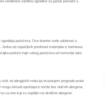
o ventilirano zaštitno ograđive za jastuk pomaže u
ne ograđeja jastučeva. Ove tkanine nude udobnost u
e. Jedna od zapažljivih prednosti materijala iz bambusa
načajka poduže traje vašeg jastučeva od memorije tako
u rizik od alergijskih reakcija stvaranjem pregrade protiv
ači mogu iskusiti opuštajuće noćite bez običnih alergena.
no za one koji su osjetljivi na okolišne alergene.