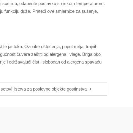
titi sušilicu, odaberite postavku s niskom temperaturom.
ju funkciju duže. Prateći ove smjernice za sušenje,
ite jastuka. Oznake oštećenja, poput mrlja, trajnih
ućnost čuvara zaštiti od alergena i vlage. Briga oko
je i održavajući čist i slobodan od alergena spavaću
i setovi listova za poslovne objekte gostinstva