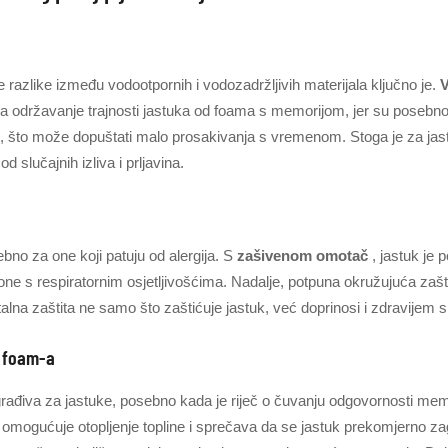
je razlike između vodootpornih i vodozadržljivih materijala ključno je.
V
za održavanje trajnosti jastuka od foama s memorijom, jer su posebno 
 što može dopuštati malo prosakivanja s vremenom. Stoga je za jastu
od slučajnih izliva i prljavina.
bno za one koji patuju od alergija. S
zašivenom omotač
, jastuk je 
one s respiratornim osjetljivošćima. Nadalje, potpuna okružujuća zašt
stalna zaštita ne samo što zaštićuje jastuk, već doprinosi i zdravijem
e foam-a
građiva za jastuke, posebno kada je riječ o čuvanju odgovornosti me
 omogućuje otopljenje topline i sprečava da se jastuk prekomjerno zag