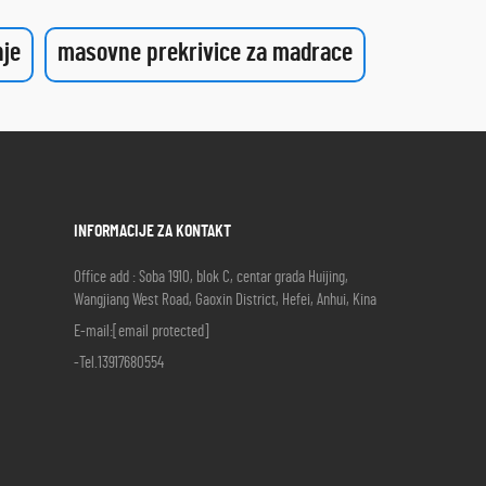
nje
masovne prekrivice za madrace
INFORMACIJE ZA KONTAKT
Office add : Soba 1910, blok C, centar grada Huijing,
Wangjiang West Road, Gaoxin District, Hefei, Anhui, Kina
E-mail:
[email protected]
-Tel.
13917680554