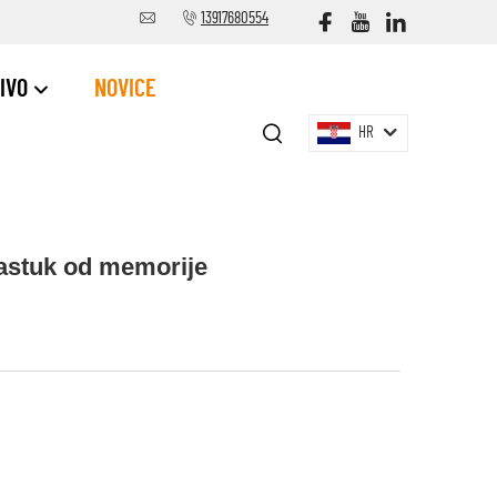
13917680554
IVO
NOVICE
HR
 jastuk od memorije