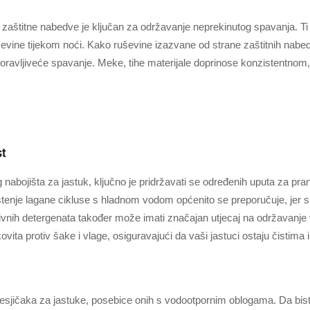
aštitne nabedve je ključan za održavanje neprekinutog spavanja. Ti ti
uševine tijekom noći. Kako ruševine izazvane od strane zaštitnih nab
 oporavljiveće spavanje. Meke, tihe materijale doprinose konzistentno
st
nabojišta za jastuk, ključno je pridržavati se određenih uputa za pran
štenje lagane cikluse s hladnom vodom općenito se preporučuje, jer 
ivnih detergenata također može imati značajan utjecaj na održavanje
ovita protiv šake i vlage, osiguravajući da vaši jastuci ostaju čistima 
resjičaka za jastuke, posebice onih s vodootpornim oblogama. Da biste 