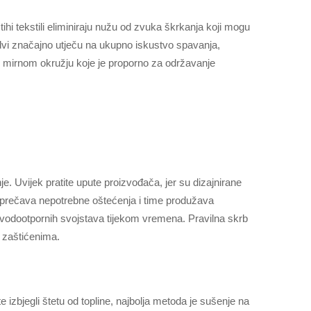
hi tekstili eliminiraju nužu od zvuka škrkanja koji mogu
edvi značajno utječu na ukupno iskustvo spavanja,
m, mirnom okružju koje je proporno za održavanje
je. Uvijek pratite upute proizvođača, jer su dizajnirane
sprečava nepotrebne oštećenja i time produžava
 vodootpornih svojstava tijekom vremena. Pravilna skrb
i zaštićenima.
izbjegli štetu od topline, najbolja metoda je sušenje na