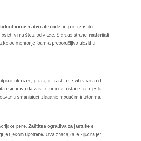
odootporne materijale
nude potpunu zaštitu
osjetljivi na štetu od vlage. S druge strane,
materijali
ke od memorije foam-a preporučljivo uložiti u
potpuno okružen, pružajući zaštitu s svih strana od
ita osigurava da zaštitni omotač ostane na mjestu,
 spavanju smanjujući izlaganje mogućim iritatorima.
morijske pene.
Zaštitna ograđiva za jastuke s
rije tijekom upotrebe. Ova značajka je ključna jer