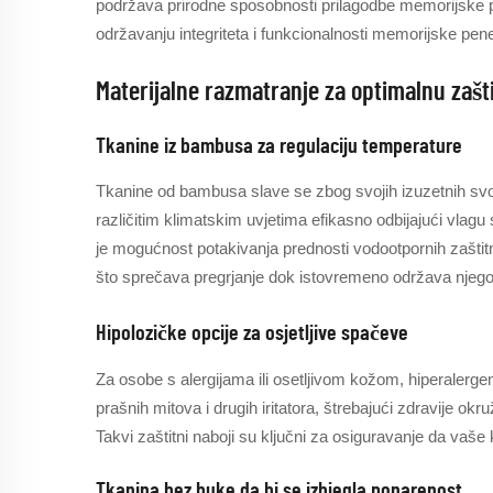
podržava prirodne sposobnosti prilagodbe memorijske p
održavanju integriteta i funkcionalnosti memorijske pe
Materijalne razmatranje za optimalnu zašt
Tkanine iz bambusa za regulaciju temperature
Tkanine od bambusa slave se zbog svojih izuzetnih svoj
različitim klimatskim uvjetima efikasno odbijajući vlag
je mogućnost potakivanja prednosti vodootpornih zašti
što sprečava pregrjanje dok istovremeno održava njego
Hipolozičke opcije za osjetljive spačeve
Za osobe s alergijama ili osetljivom kožom, hiperalergeni
prašnih mitova i drugih iritatora, štrebajući zdravije ok
Takvi zaštitni naboji su ključni za osiguravanje da vaše 
Tkanina bez buke da bi se izbjegla ponarenost