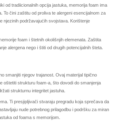
liki od tradiicionalnih opcija jastuka, memorija foam ima
 To čini zaštitu od proliva te alergeni esencijalnom za
e njezinih podržavajućih svojstava. Korištenje
emorije foam i štetnih okolišnjih elemenata. Zaštita
 alergena nego i štiti od drugih potencijalnih šteta.
 smanjiti njegov trajanost. Ovaj materijal tipično
že oštetiti strukturu foam-a, što dovodi do smanjenja
žati strukturnu integritet jastuha.
ma. Ti presjipljivači stvaraju pregradu koja sprečava da
stavljaju nude potrebnog prilagodbu i podršku za miran
ih jastuka od foama s memorijom.