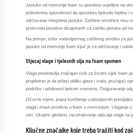
Jastuke od memorije foam su posebno osjetljive na okolišn
jedinstvenu sposobnost da apsorbira tijelovito toplinu i
održavanje integriteta jastuke. Zaštitne omotnice nisu 
proizvoda posebno dizajniranih za zaštitu jastuka od m
Na primjer, izbor vodootpornog zaštitnog omotka za jast
jastuke od memorije foam ključ je za održavanje i udobno
Utjecaj vlage i tjelesnih ulja na foam spomen
Vlaga predstavlja značajan rizik za životni vijek foam j
projektiran je da prilazi obliku glave i vrata, pružajuć
podrške i udobnosti tijekom vremena. Osiguravanje odgovar
Očuvne mjere, poput korištenja vodootpornih presjipljiva
vlaga i masti proniknu u foam s memorijom. Ulaganje u
san. Ukupno gledano, razumijevanje utjecaja vlage na jas
Ključne značajke koje treba tražiti kod zaš