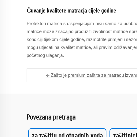
Čuvanje kvalitete matracja cijele godine
Protektori matrica s disperijacijom nisu samo za udobnos
matrice može značajno produžiti životinost matrice spre
kondiciji tijekom cijele godine, razmotrite primjenu se
mogu utjecati na kvalitet matrice, ali pravim održavan
početnog ulaganja.
Zašto je premium zaštita za matracu izvan
Povezana pretraga
za zaštitu od otpadnih voda
zaštitnic