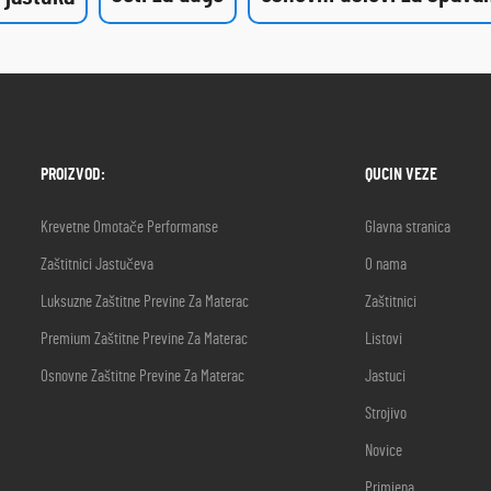
PROIZVOD:
QUCIN VEZE
Krevetne Omotače Performanse
Glavna stranica
Zaštitnici Jastučeva
O nama
Luksuzne Zaštitne Previne Za Materac
Zaštitnici
Premium Zaštitne Previne Za Materac
Listovi
Osnovne Zaštitne Previne Za Materac
Jastuci
Strojivo
Novice
Primjena