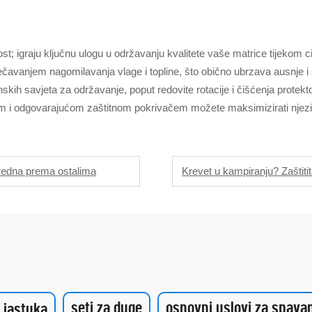
t; igraju ključnu ulogu u održavanju kvalitete vaše matrice tijekom cij
čavanjem nagomilavanja vlage i topline, što obično ubrzava ausnje i š
zonskih savjeta za održavanje, poput redovite rotacije i čišćenja pro
jem i odgovarajućom zaštitnom pokrivačem možete maksimizirati njezinu
redna prema ostalima
Krevet u kampiranju? Zaštit
seti za duge
osnovni uslovi za spava
i jastuka