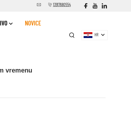
13917680554
IVO
NOVICE
HR
lom vremenu