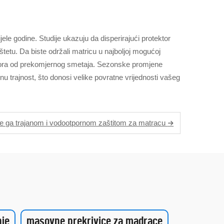
ele godine. Studije ukazuju da disperirajući protektor
tetu. Da biste održali matricu u najboljoj mogućoj
tektora od prekomjernog smetaja. Sezonske promjene
 trajnost, što donosi velike povratne vrijednosti vašeg
ite ga trajanom i vodootpornom zaštitom za matracu
nje
masovne prekrivice za madrace