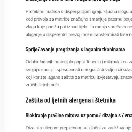
Protektori matrica s disperijacijom igraju ključnu ulogu 
kod prevoja za matrice značajno smanjuje paternu potje
vlagu koje podižu pot iznad tijela. Ta radnja sprečava 
ulaganje u disperentni prevoj može transformirati kiše n
Spriječavanje pregrizanja s laganim tkaninama
Odabir laganih materijala poput Tencela i mikrovlakna za 
svojoj disnoćiji i sposobnosti omogućiti dovoljnu cirkulac
koji koriste lagane zaštite za matricu izvještavaju znat
vrućih ljetnih noći.
Zaštita od ljetnih alergena i štetnika
Blokiranje prašine mitova uz pomoć dizajna s čvr
Dizajni s uticnom prepletnom su ključni za zadržavanje 