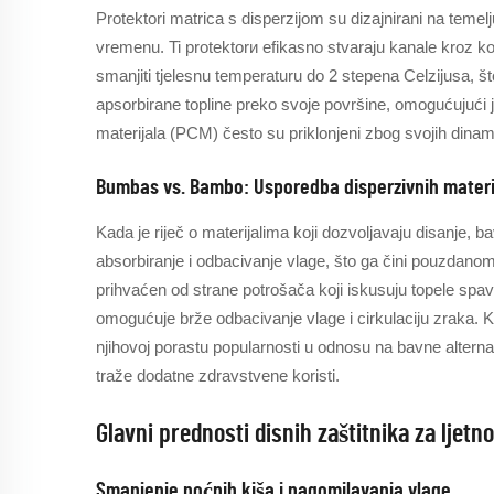
Protektori matrica s disperzijom su dizajnirani na teme
vremenu. Ti protektorи efikasno stvaraju kanale kroz ko
smanjiti tjelesnu temperaturu do 2 stepena Celzijusa, što
apsorbirane topline preko svoje površine, omogućujući joj
materijala (PCM) često su priklonjeni zbog svojih dina
Bumbas vs. Bambo: Usporedba disperzivnih materi
Kada je riječ o materijalima koji dozvoljavaju disanje
absorbiranje i odbacivanje vlage, što ga čini pouzdano
prihvaćen od strane potrošača koji iskusuju topele spa
omogućuje brže odbacivanje vlage i cirkulaciju zraka. K
njihovoj porastu popularnosti u odnosu na bavne alternat
traže dodatne zdravstvene koristi.
Glavni prednosti disnih zaštitnika za ljetn
Smanjenje noćnih kiša i nagomilavanja vlage