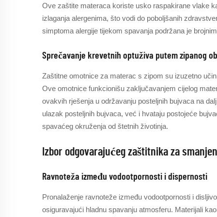
Ove zaštite materaca koriste usko raspakirane vlake kak
izlaganja alergenima, što vodi do poboljšanih zdravstve
simptoma alergije tijekom spavanja podržana je brojnim 
Sprečavanje krevetnih optuživa putem zipanog o
Zaštitne omotnice za materac s zipom su izuzetno učinkovi
Ove omotnice funkcionišu zaključavanjem cijelog materac
ovakvih rješenja u održavanju posteljnih bujvaca na dal
ulazak posteljnih bujvaca, već i hvataju postojeće bujva
spavaćeg okruženja od štetnih životinja.
Izbor odgovarajućeg zaštitnika za smanjen
Ravnoteža između vodootpornosti i dispernosti
Pronalaženje ravnoteže između vodootpornosti i disljivos
osiguravajući hladnu spavanju atmosferu. Materijali ka