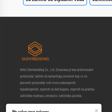
Hefei Silentbedding Co., Ltd. Osnovana je kao profesionalni
proizvođač zaštite od namještaja za krevet koji će se
posvetiti proizvodnji svih vrsta vodootpornih,
hipoalergennih, otpornih na bed bugove, otpornih na prašinu,
zaštitnika madraca, omotača i zaštitnika jastuka.