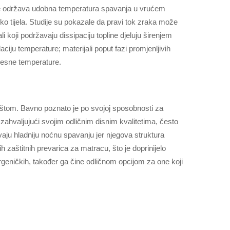
me se održava udobna temperatura spavanja u vrućem
ko tijela. Studije su pokazale da pravi tok zraka može
i koji podržavaju dissipaciju topline djeluju širenjem
ciju temperature; materijali poput fazi promjenljivih
elesne temperature.
noštom. Bavno poznato je po svojoj sposobnosti za
ahvaljujući svojim odličnim disnim kvalitetima, često
ju hladniju noćnu spavanju jer njegova struktura
zaštitnih prevarica za matracu, što je doprinijelo
ergeničkih, također ga čine odličnom opcijom za one koji