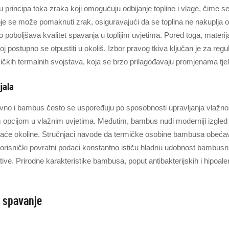
lju principa toka zraka koji omogućuju odbijanje topline i vlage, či
je se može pomaknuti zrak, osiguravajući da se toplina ne nakuplja o
 poboljšava kvalitet spavanja u toplijim uvjetima. Pored toga, materijal
 postupno se otpustiti u okoliš. Izbor pravog tkiva ključan je za regula
mičkih termalnih svojstava, koja se brzo prilagođavaju promjenama tj
jala
, bavno i bambus često se uspoređuju po sposobnosti upravljanja vlaž
m opcijom u vlažnim uvjetima. Međutim, bambus nudi moderniji izgled z
vaće okoline. Stručnjaci navode da termičke osobine bambusa obećava
orisnički povratni podaci konstantno ističu hladnu udobnost bambusnih 
ive. Prirodne karakteristike bambusa, poput antibakterijskih i hipoal
o spavanje