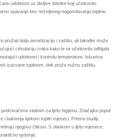
ćanu udobnost uz disljive štitnike koji učinkovito
 mirno spavanje bez neželjenog nagomilavanja topline.
e pružati bolju amortizaciju i zaštitu, ali također može
ćujući cirkulaciju zraka kako bi se učinkovito odbijala
nsirajući udobnost i kontrolu temperature. Iskustva
nosti izazvane toplinom, dok pruža nužnu zaštitu.
rekrivačima vitalnim za ljeto higijenu. Značajke poput
 bakterija tijekom toplih mjeseci. Prema studiji,
metiraju njegovu čitkost. S ulaskom u ljeto mjesece,
praktično rješenje.