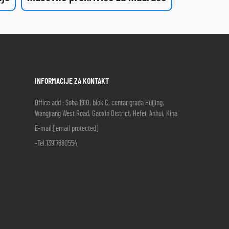
INFORMACIJE ZA KONTAKT
Office add : Soba 1910, blok C, centar grada Huijing,
Wangjiang West Road, Gaoxin District, Hefei, Anhui, Kina
E-mail:
[email protected]
-Tel.
13917680554