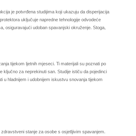
cija je potvrđena studijima koji ukazuju da disperijacija
protektora uključuje napredne tehnologije odvodeće
ima, osiguravajući udoban spavanjski okruženje. Stoga,
nja tijekom ljetnih mjeseci. Ti materijali su poznati po
e ključno za neprekinuti san. Studije ističu da pojedinci
ati u hladnijem i udobnijem iskustvu snovanja tijekom
i zdravstveni stanje za osobe s osjetljivim spavanjem.