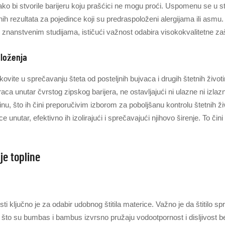
o bi stvorile barijeru koju prašćici ne mogu proći. Uspomenu se u st
nih rezultata za pojedince koji su predraspoloženi alergijama ili asm
znanstvenim studijama, ističući važnost odabira visokokvalitetne zaš
bloženja
te u sprečavanju šteta od posteljnih bujvaca i drugih štetnih životinja
a unutar čvrstog zipskog barijera, ne ostavljajući ni ulazne ni izlazn
jinu, što ih čini preporučivim izborom za poboljšanu kontrolu štetnih 
ce unutar, efektivno ih izolirajući i sprečavajući njihovo širenje. To 
je topline
ti ključno je za odabir udobnog štitila materice. Važno je da štitilo 
o što su bumbas i bambus izvrsno pružaju vodootpornost i disljivost