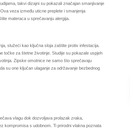
udijama, takvi dizajni su pokazali značajan smanjivanje
u. Ova veza između uticne preplete i smanjenja
tite materaca u sprečavanju alergija.
, služeći kao ključna sloja zaštite protiv infestacija.
e točke za štetne životinje. Studije su pokazale uspjeh
životinja. Zipske omotnice ne samo što sprečavaju
čini da su one ključan ulaganje za održavanje bezbednog
sprečava vlagu dok dozvoljava prolazak zraka,
 bez kompromisa s udobnom. Ti prirodni vlakna poznata