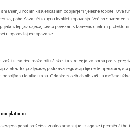
u smanjenju noćnih kiša efikasnim odbijanjem tjelesne toplote. Ova funk
canja, poboljšavajući ukupnu kvalitetu spavanja. Većina savremenih 
neprijatan, lepljav osjećaj često povezan s konvencionalnim protektor
oći u oporavljajuće spavanje.
zaštitu matrice može biti učinkovita strategija za borbu protiv pregriza
iju zraka. To, posljedice, podržava regulaciju tijelne temperature, što j
no poboljšanu kvalitetu sna. Odabirom ovih disnih zaštita možete uživ
stom platnom
alergena poput prašćica, znatno smanjujući izlaganje i promičući bolj