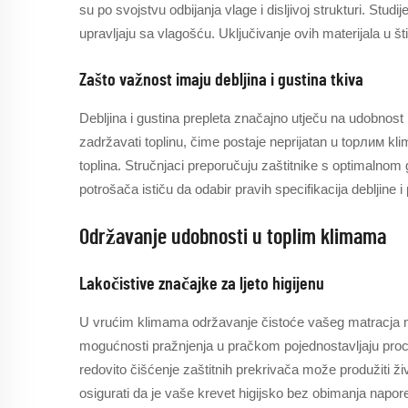
su po svojstvu odbijanja vlage i disljivoj strukturi. Stud
upravljaju sa vlagošću. Uključivanje ovih materijala u 
Zašto važnost imaju debljina i gustina tkiva
Debljina i gustina prepleta značajno utječu na udobnost i
zadržavati toplinu, čime postaje neprijatan u topлим kli
toplina. Stručnjaci preporučuju zaštitnike s optimalnom
potrošača ističu da odabir pravih specifikacija debljine 
Održavanje udobnosti u toplim klimama
Lakočistive značajke za ljeto higijenu
U vrućim klimama održavanje čistoće vašeg matracja mož
mogućnosti pražnjenja u pračkom pojednostavljaju proce
redovito čišćenje zaštitnih prekrivača može produžiti ži
osigurati da je vaše krevet higijsko bez obimanja napore