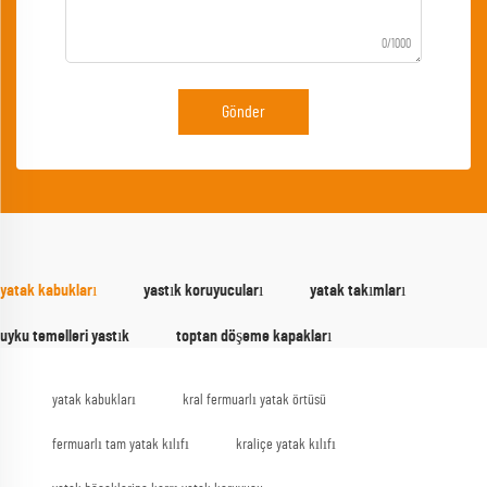
0/1000
Gönder
yatak kabukları
yastık koruyucuları
yatak takımları
uyku temelleri yastık
toptan döşeme kapakları
yatak kabukları
kral fermuarlı yatak örtüsü
fermuarlı tam yatak kılıfı
kraliçe yatak kılıfı