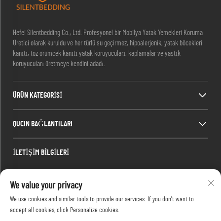
Hefei Silentbedding Co., Ltd. Profesyonel bir Mobilya Yatak Yemekleri Koruma
Üretici olarak kuruldu ve her türlü su geçirmez, hipoalerjenik, yatak böcekleri
kanıtı, toz örümcek kanıtı yatak koruyucuları, kaplamalar ve yastık
koruyucuları üretmeye kendini adadı.
ÜRÜN KATEGORİSİ
QUCIN BAĞLANTILARI
İLETİŞİM BİLGİLERİ
Office add : Oda 1910, C blok, Huijing Şehir Merkezi, Wangjiang Batı Yolu, Gaoxin
We value your privacy
Bölgesi, Hefei, Anhui, Çin
E-posta:
[email protected]
We use cookies and similar tools to provide our services. If you don't want to
accept all cookies, click Personalize cookies.
Tel:
13917680554