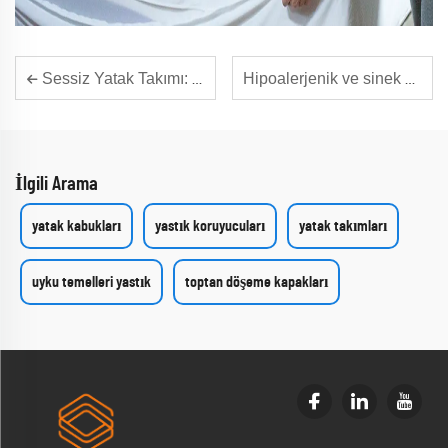
Sessiz Yatak Takımı: Toplu Yatak Takımı İhtiyaçları İçin Birinci Sınıf Çözümler
Hipoalerjenik ve sinek karşıtı bir ev hayatı nasıl yaratılır
İlgili Arama
yatak kabukları
yastık koruyucuları
yatak takımları
uyku temelleri yastık
toptan döşeme kapakları