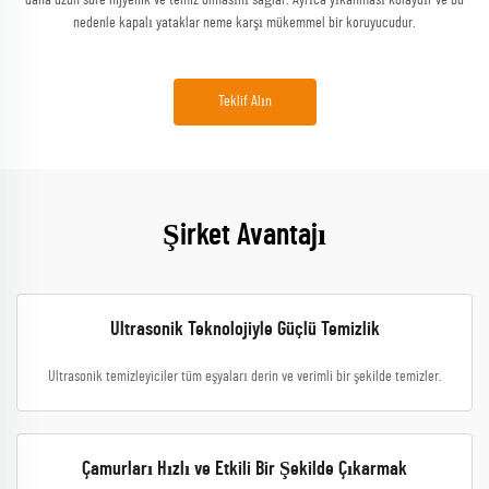
daha uzun süre hijyenik ve temiz olmasını sağlar. Ayrıca yıkanması kolaydır ve bu
nedenle kapalı yataklar neme karşı mükemmel bir koruyucudur.
Teklif Alın
Şirket Avantajı
Ultrasonik Teknolojiyle Güçlü Temizlik
Ultrasonik temizleyiciler tüm eşyaları derin ve verimli bir şekilde temizler.
Çamurları Hızlı ve Etkili Bir Şekilde Çıkarmak