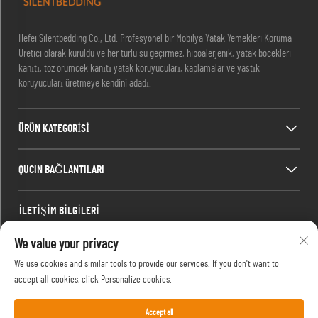
Hefei Silentbedding Co., Ltd. Profesyonel bir Mobilya Yatak Yemekleri Koruma
Üretici olarak kuruldu ve her türlü su geçirmez, hipoalerjenik, yatak böcekleri
kanıtı, toz örümcek kanıtı yatak koruyucuları, kaplamalar ve yastık
koruyucuları üretmeye kendini adadı.
ÜRÜN KATEGORİSİ
QUCIN BAĞLANTILARI
İLETİŞİM BİLGİLERİ
Office add : Oda 1910, C blok, Huijing Şehir Merkezi, Wangjiang Batı Yolu, Gaoxin
We value your privacy
Bölgesi, Hefei, Anhui, Çin
We use cookies and similar tools to provide our services. If you don't want to
E-posta:
[email protected]
accept all cookies, click Personalize cookies.
Tel:
13917680554
Accept all