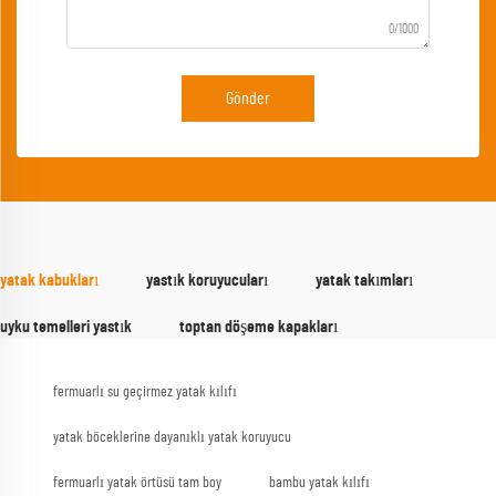
0/1000
Gönder
yatak kabukları
yastık koruyucuları
yatak takımları
uyku temelleri yastık
toptan döşeme kapakları
fermuarlı su geçirmez yatak kılıfı
yatak böceklerine dayanıklı yatak koruyucu
fermuarlı yatak örtüsü tam boy
bambu yatak kılıfı