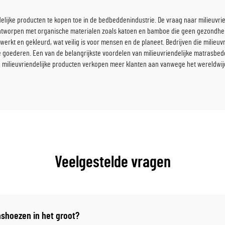
lijke producten te kopen toe in de bedbeddenindustrie. De vraag naar milieuvr
 ontworpen met organische materialen zoals katoen en bamboe die geen gezondheids
werkt en gekleurd, wat veilig is voor mensen en de planeet. Bedrijven die milie
oederen. Een van de belangrijkste voordelen van milieuvriendelijke matrasbedekk
e milieuvriendelijke producten verkopen meer klanten aan vanwege het wereldwijd
Veelgestelde vragen
ashoezen in het groot?