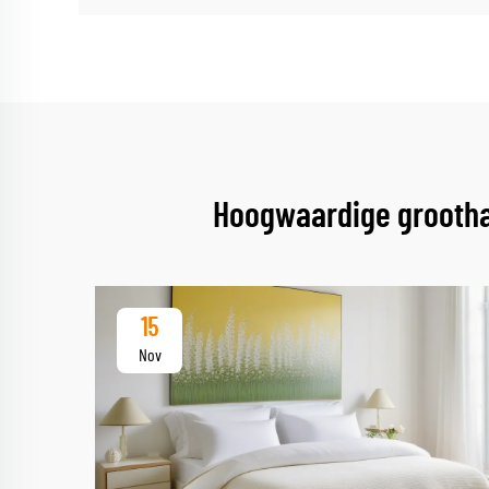
Hoogwaardige grootha
15
Nov