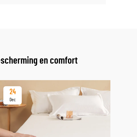
escherming en comfort
24
2
Dec
De