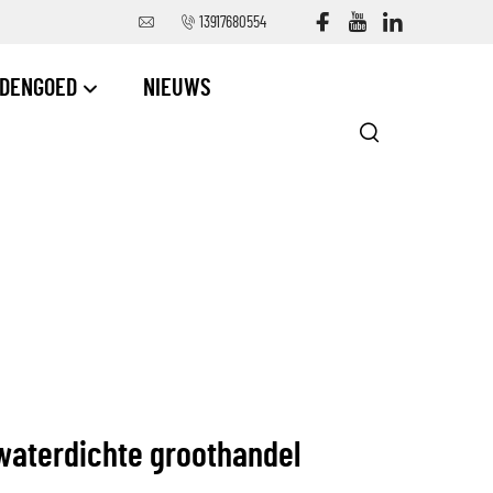
13917680554
DDENGOED
NIEUWS
waterdichte groothandel