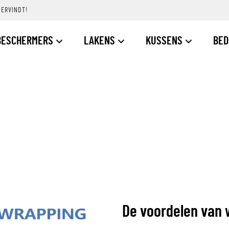
DERVINDT!
BESCHERMERS
LAKENS
KUSSENS
BE
S
De voordelen van 