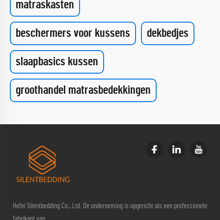
matraskasten
beschermers voor kussens
dekbedjes
slaapbasics kussen
groothandel matrasbedekkingen
Hefei Silentbedding Co., Ltd. De onderneming is opgericht als een professionele
fabrikant van