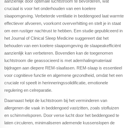
aanzienlijk door optimale luchtstroom te bevorderen, wat
cruciaal is voor het onderhouden van een koelere
slaapomgeving. Verbeterde ventilatie in beddengoed laat warmte
effectiever afvoeren, voorkomt oververhitting en stelt je in staat
om een rustiger nachtrust te hebben. Een studie gepubliceerd in
het Journal of Clinical Sleep Medicine suggereert dat het
behouden van een koelere slaapomgeving de slaapeakefficiënt
aanzienlijk kan verbeteren. Bovendien kan de toegenomen
luchtstroom die geassocieerd is met ademhalingmateriaal
bijdragen aan diepere REM-slaafasen. REM-slaap is essentieel
voor cognitieve functie en algemene gezondheid, omdat het een
cruciale rol speelt in herinneringssolidificatie, emotionele
regulering en celreparatie.
Daarnaast helpt de luchtstroom bij het verminderen van
allergenen die vaak in beddengoed vastzitten, zoals stofluizen
en schimmelsporen. Door verse lucht door het beddengoed te
laten circuleren, minimaliseren ademende kussenslopen de