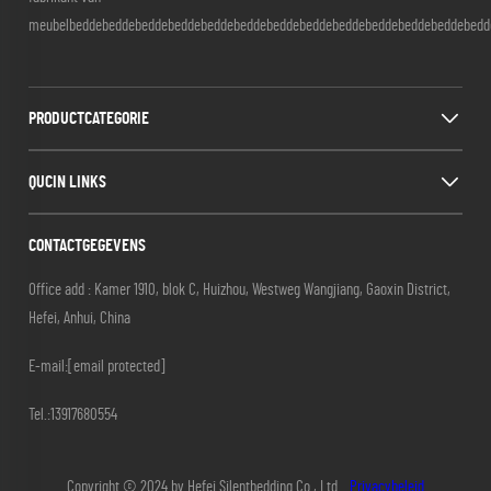
meubelbeddebeddebeddebeddebeddebeddebeddebeddebeddebeddebeddebeddebedd
PRODUCTCATEGORIE
QUCIN LINKS
CONTACTGEGEVENS
Office add : Kamer 1910, blok C, Huizhou, Westweg Wangjiang, Gaoxin District,
Hefei, Anhui, China
E-mail:
[email protected]
Tel.:
13917680554
Copyright © 2024 by Hefei Silentbedding Co., Ltd.
Privacybeleid