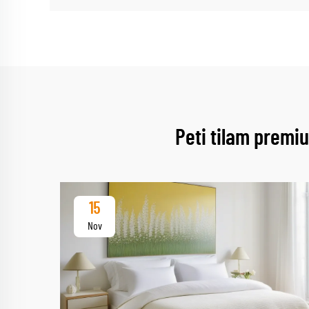
Peti tilam premi
15
Nov