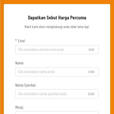
Dapatkan Sebut Harga Percuma
Wakil kami akan menghubungi anda tidak lama lagi.
Emel
0/100
Nama
0/100
Nama Syarikat
0/200
Mesej