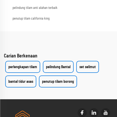
pelindung tilam anti alahan terbaik
penutup tilam california king
Carian Berkenaan
perlengkapan tilam
pelindung Bantal
set selimut
bantal tidur asas
penutup tilam borong