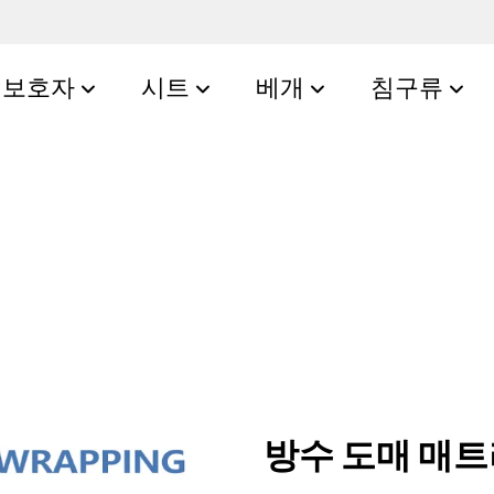
보호자
시트
베개
침구류
방수 도매 매트