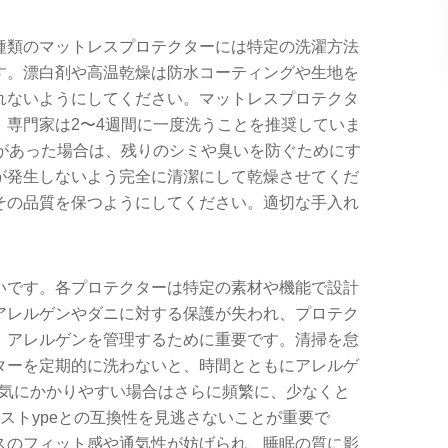
種類のマットレスプロテクターには特定の洗濯方法
す。漂白剤や高温乾燥は防水コーティングや生地を
れないようにしてください。マットレスプロテクタ
専門家は2〜4週間に一度洗うことを推奨していま
があった場合は、残りのシミや臭いを防ぐためにす
が発生しないよう完全に清潔にして乾燥させてくだ
その品質を保つようにしてください。適切な手入れ
いです。各プロテクターは特定の素材や機能で設計
アレルゲンやダニに対する保護が失われ、プロテク
、アレルゲンを管理するために重要です。清掃を怠
ターを定期的に洗わないと、時間とともにアレルゲ
病気にかかりやすい場合はさらに頻繁に、少なくと
ストypeとの互換性を見逃さないことが重要で
スのフィット感や通気性が妨げられ、睡眠の質に影