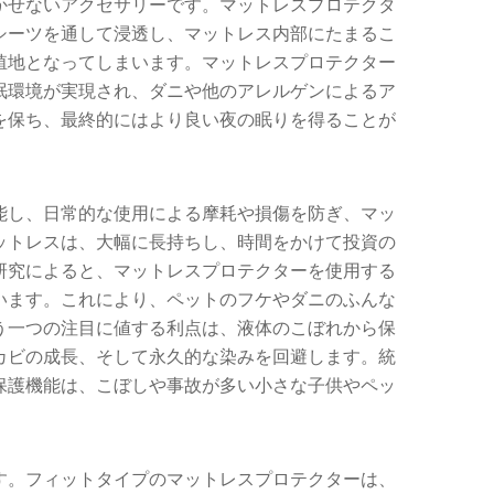
かせないアクセサリーです。マットレスプロテクタ
シーツを通して浸透し、マットレス内部にたまるこ
殖地となってしまいます。マットレスプロテクター
眠環境が実現され、ダニや他のアレルゲンによるア
を保ち、最終的にはより良い夜の眠りを得ることが
能し、日常的な使用による摩耗や損傷を防ぎ、マッ
ットレスは、大幅に長持ちし、時間をかけて投資の
研究によると、マットレスプロテクターを使用する
います。これにより、ペットのフケやダニのふんな
う一つの注目に値する利点は、液体のこぼれから保
カビの成長、そして永久的な染みを回避します。統
保護機能は、こぼしや事故が多い小さな子供やペッ
す。フィットタイプのマットレスプロテクターは、