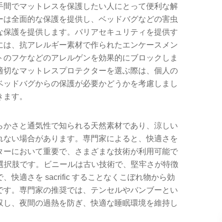
手間でマットレスを保護したい人にとって便利な解
ーは全面的な保護を提供し、ベッドバグなどの害虫
な保護を提供します。バリアセキュリティを提供す
には、抗アレルギー素材で作られたエンケースメン
トのフケなどのアレルゲンを効果的にブロックしま
適切なマットレスプロテクターを選ぶ際は、個人の
ベッドバグからの保護が必要かどうかを考慮しまし
きます。
らかさと通気性で知られる天然素材であり、涼しい
れない場合があります。専門家によると、快適さを
ターにおいて重要で、さまざまな技術が利用可能で
選択肢です。ビニールは古い技術で、堅牢さが特徴
を sacrific することなくこぼれ物から効
です。専門家の推奨では、テンセルやバンブーとい
収し、夜間の過熱を防ぎ、快適な睡眠環境を維持し