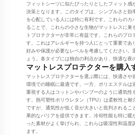
フィットシーツに似たぴったりとしたフィット感
決策となります。このタイプは、シンプルさと効
を心配している人には特に有利です。これらのカ
ることで、これらの小さな生物がマットレスに巣
トプロテクターが非常に有益です。これらのプロ
す。これはアレルギーを持つ人にとって重要であ
好みや保護が必要なレベルを考慮してください。
ょう。各タイプには独自の利点があり、快適な夜
マットレスプロテクターを購入
マットレスプロテクターを選ぶ際には、快適さや
環境での睡眠に最適です。一方、ポリエステルは
重視する人はコットンやバンブーのように通気性
す。熱可塑性ポリウレタン（TPU）は柔軟性と
ですが、通気性が低く音が大きいと批判されることも
果的なバリアを提供できます。冷却性能も特に暖
った素材がよく挙げられ、これらは吸湿性和温度
ます。