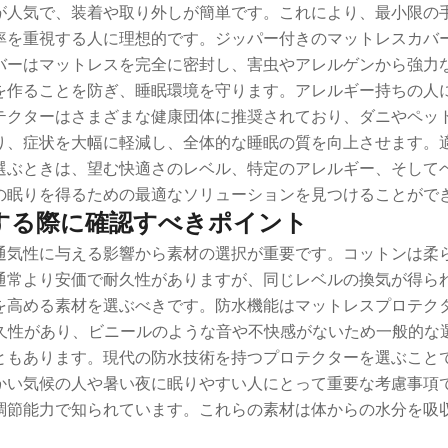
が人気で、装着や取り外しが簡単です。これにより、最小限の
率を重視する人に理想的です。ジッパー付きのマットレスカバ
バーはマットレスを完全に密封し、害虫やアレルゲンから強力
を作ることを防ぎ、睡眠環境を守ります。アレルギー持ちの人
テクターはさまざまな健康団体に推奨されており、ダニやペッ
り、症状を大幅に軽減し、全体的な睡眠の質を向上させます。
選ぶときは、望む快適さのレベル、特定のアレルギー、そして
の眠りを得るための最適なソリューションを見つけることがで
する際に確認すべきポイント
通気性に与える影響から素材の選択が重要です。コットンは柔
通常より安価で耐久性がありますが、同じレベルの換気が得ら
を高める素材を選ぶべきです。防水機能はマットレスプロテク
耐久性があり、ビニールのような音や不快感がないため一般的な
あります。現代の防水技術を持つプロテクターを選ぶことで、快適さ
かい気候の人や暑い夜に眠りやすい人にとって重要な考慮事項
調節能力で知られています。これらの素材は体からの水分を吸