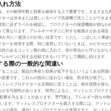
入れ方法
は、その耐用年数と効果を確保する上で重要です。さまざまな
クターは冷水または優しいモードで洗濯機で洗うことができま
濯前に必ずラベルを確認し、プロテクターの保護機能が損なわ
って異なります。アレルギーやダニに対する敏感さがある場合、
〜6か月に一度洗うのが良い目安です。ただし、こぼしたり事故
クターを保管する際、特に使用していないときは、カビやカビ
気性のあるコットン製の袋に入れて、埃や害虫から守りながら
アレルゲンに対する信頼できるバリアとして機能し続けます。
する際の一般的な間違い
することは、製品の寿命と効果が低下するというよくある間違
が必要です。これらの指示に従わない場合、防水性が低下し、
ットレスプロテクターを定期的に洗うことは、衛生状態を保ち
ながる可能性があります。研究によると、マットレスプロテク
に影響を与えることがあります。専門家は、アレルギー持ちや
います。マットレスプロテクターを購入する際には、マットレ
レスの場合、適合しないプロテクターを使用すると、マットレ