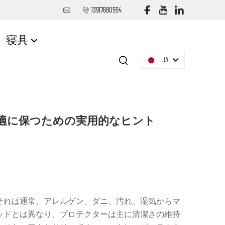
13917680554
寝具
JA
適に保つための実用的なヒント
それは通常、アレルゲン、ダニ、汚れ、湿気からマ
ッドとは異なり、プロテクターは主に清潔さの維持