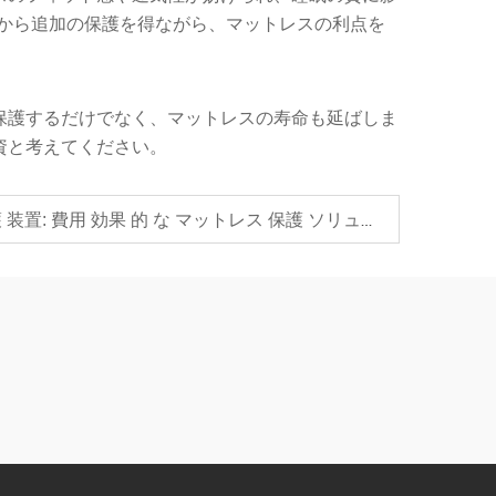
ニから追加の保護を得ながら、マットレスの利点を
保護するだけでなく、マットレスの寿命も延ばしま
資と考えてください。
基本 的 な マットレス 保護 装置: 費用 効果 的 な マットレス 保護 ソリューション