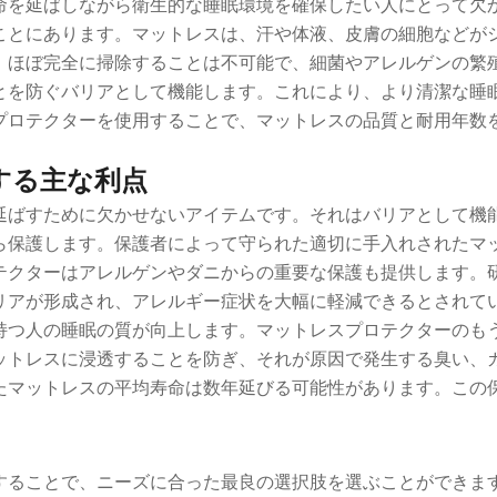
命を延ばしながら衛生的な睡眠環境を確保したい人にとって欠
ことにあります。マットレスは、汗や体液、皮膚の細胞などが
、ほぼ完全に掃除することは不可能で、細菌やアレルゲンの繁
とを防ぐバリアとして機能します。これにより、より清潔な睡
プロテクターを使用することで、マットレスの品質と耐用年数
する主な利点
延ばすために欠かせないアイテムです。それはバリアとして機
ら保護します。保護者によって守られた適切に手入れされたマ
テクターはアレルゲンやダニからの重要な保護も提供します。
リアが形成され、アレルギー症状を大幅に軽減できるとされて
持つ人の睡眠の質が向上します。マットレスプロテクターのも
ットレスに浸透することを防ぎ、それが原因で発生する臭い、
たマットレスの平均寿命は数年延びる可能性があります。この
することで、ニーズに合った最良の選択肢を選ぶことができま