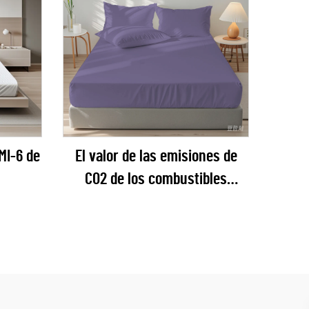
MI-6 de
El valor de las emisiones de
CO2 de los combustibles
renovables se calcula en
función de la cantidad de CO2
que se haya producido en el
suelo.