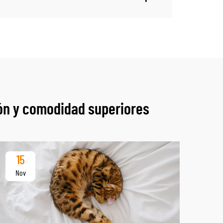
ión y comodidad superiores
15
2
Nov
De