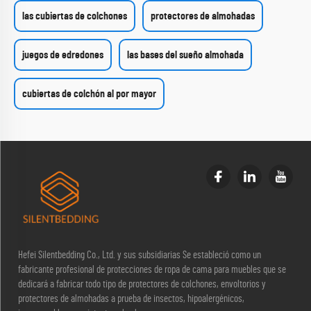
las cubiertas de colchones
protectores de almohadas
juegos de edredones
las bases del sueño almohada
cubiertas de colchón al por mayor
Hefei Silentbedding Co., Ltd. y sus subsidiarias Se estableció como un
fabricante profesional de protecciones de ropa de cama para muebles que se
dedicará a fabricar todo tipo de protectores de colchones, envoltorios y
protectores de almohadas a prueba de insectos, hipoalergénicos,