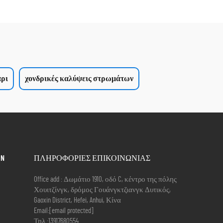
άρι
χονδρικές καλύψεις στρωμάτων
IN
ΠΛΗΡΟΦΟΡΙΕΣ ΕΠΙΚΟΙΝΩΝΙΑΣ
Office add : Δωμάτιο 1910, οδό C, κέντρο της πόλης
Χουιτζίνγκ, δρόμος Γουάνγκτζιανγκ Δυτικός,
Gaoxin District, Hefei, Anhui, Κίνα
Email:
[email protected]
Τηλ.:
13917680554