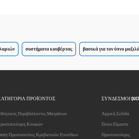
ιλαριών
συστήματα κουβέρτας
βασικά για τον ύπνο μαξιλ
ΚΑΤΗΓΟΡΙΑ ΠΡΟΪΟΝΤΟΣ
ΣΥΝΔΕΣΜΟΙ QUC
θλητικές Περιβάλλοντες Ματράτων
Αρχική Σελίδα
ροστατεύτρες Κουφών
Ποιοι Είμαστε
uxury Προστατεύτες Κρεβατινών Επιπέδων
Προστατεύτρες