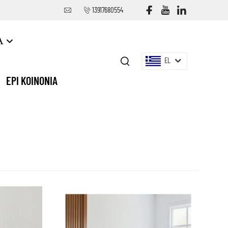
13917680554
Α
EL
EPI KOINONIA