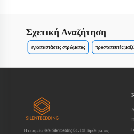
Σχετική Αναζήτηση
εγκαταστάσεις στρώματος
προστατευτές μαξ
Α
Π
L
Η εταιρεία Hefei Silentbedding Co., Ltd. Ιδρύθηκε ως