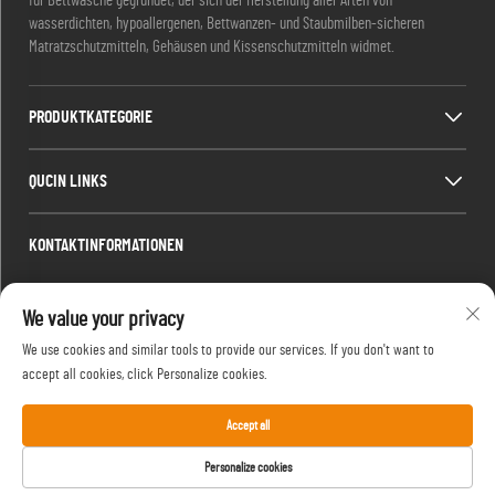
für Bettwäsche gegründet, der sich der Herstellung aller Arten von
wasserdichten, hypoallergenen, Bettwanzen- und Staubmilben-sicheren
Matratzschutzmitteln, Gehäusen und Kissenschutzmitteln widmet.
PRODUKTKATEGORIE
QUCIN LINKS
KONTAKTINFORMATIONEN
Office add : Zimmer 1910, Block C, Stadtzentrum von Huijing, Wangjiang West
We value your privacy
Road, Gaoxin District, Hefei, Anhui, China
E-Mail:
[email protected]
We use cookies and similar tools to provide our services. If you don't want to
accept all cookies, click Personalize cookies.
Tel.:
13917680554
Accept all
Urheberrecht © 2024 by Hefei Silentbedding Co.,
Personalize cookies
Ltd.
Datenschutzrichtlinie