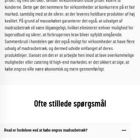
priser, og hvis det sker, sender virksomheden disse priser videre til
kunderne. Dette gør det nemmere for virksomheder at konkurrere på et fair
marked, samtidig med at de sikrer, at der leveres holdbare produkter af høj
kvalitet. På grund af massekøbet garanterer det også, at udvalget af
madrasbetræk vil være tilgængeligt, hvilket eliminerer enhver mulighed for
lagerudbud og sikrer, at forbrugernes krav bliver opfyldt omgående.
Sammenbrud i handelen gør det også muligt for virksomheder at have flere
udvalg af madrasbetræk, og dermed udvide omfanget af deres
produktlinjer. Uanset om det er at arbejde hen imod at lave overkommelige
muligheder eller catering til high-end markedet, er det sikkert at sige, at
købe engros ville være økonomisk og mere gennemførligt.
Ofte stillede spørgsmål
Hvad er fordelene ved at købe engros madrasbetræk?