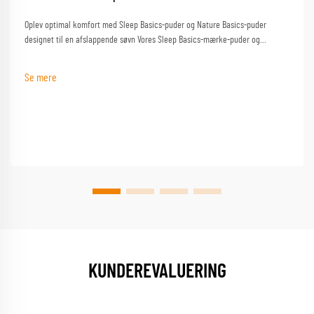
Oplev optimal komfort med Sleep Basics-puder og Nature Basics-puder
designet til en afslappende søvn Vores Sleep Basics-mærke-puder og
specialtilpassede pude-muligheder giver skræddersyet støtte til hver
sovende
Se mere
KUNDEREVALUERING