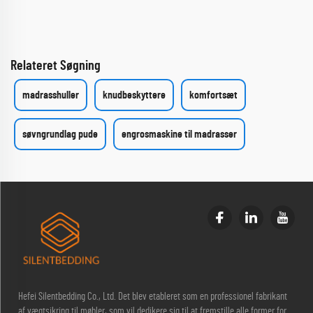
Relateret Søgning
madrasshuller
knudbeskyttere
komfortsæt
søvngrundlag pude
engrosmaskine til madrasser
Hefei Silentbedding Co., Ltd. Det blev etableret som en professionel fabrikant
af vægtsikring til møbler, som vil dedikere sig til at fremstille alle former for