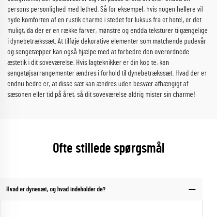
persons personlighed med lethed. Så for eksempel, hvis nogen hellere vil
nyde komforten af en rustik charme i stedet for luksus fra et hotel, er det
muligt, da der er en række farver, mønstre og endda teksturer tilgængelige
i dynebetrækssæt. At tilføje dekorative elementer som matchende pudevår
og sengetæpper kan også hjælpe med at forbedre den overordnede
æstetik i dit soveværelse. Hvis lagteknikker er din kop te, kan
sengetøjsarrangementer ændres i forhold til dynebetrækssæt. Hvad der er
endnu bedre er, at disse sæt kan ændres uden besvær afhængigt af
sæsonen eller tid på året, så dit soveværelse aldrig mister sin charme!
Ofte stillede spørgsmål
Hvad er dynesæt, og hvad indeholder de?