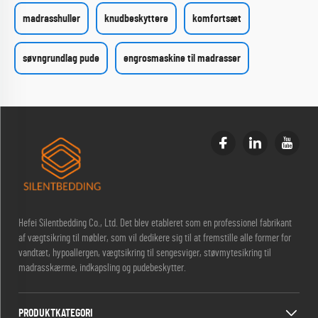
madrasshuller
knudbeskyttere
komfortsæt
søvngrundlag pude
engrosmaskine til madrasser
Hefei Silentbedding Co., Ltd. Det blev etableret som en professionel fabrikant
af vægtsikring til møbler, som vil dedikere sig til at fremstille alle former for
vandtæt, hypoallergen, vægtsikring til sengesviger, støvmytesikring til
madrasskærme, indkapsling og pudebeskytter.
PRODUKTKATEGORI