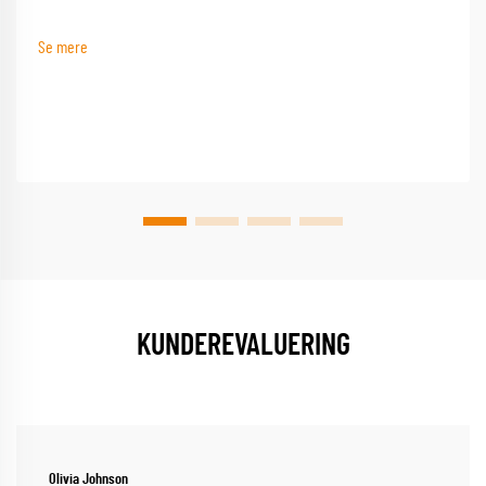
sengesvampesker indkapsling sikrer en sikker og behagelig søvn hver nat
Se mere
KUNDEREVALUERING
Olivia Johnson