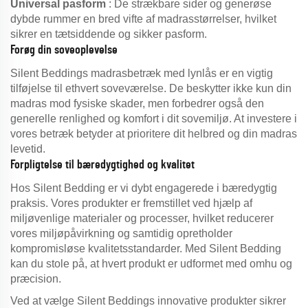
Universal pasform
: De strækbare sider og generøse
dybde rummer en bred vifte af madrasstørrelser, hvilket
sikrer en tætsiddende og sikker pasform.
Forøg din soveoplevelse
Silent Beddings madrasbetræk med lynlås er en vigtig
tilføjelse til ethvert soveværelse. De beskytter ikke kun din
madras mod fysiske skader, men forbedrer også den
generelle renlighed og komfort i dit sovemiljø. At investere i
vores betræk betyder at prioritere dit helbred og din madras
levetid.
Forpligtelse til bæredygtighed og kvalitet
Hos Silent Bedding er vi dybt engagerede i bæredygtig
praksis. Vores produkter er fremstillet ved hjælp af
miljøvenlige materialer og processer, hvilket reducerer
vores miljøpåvirkning og samtidig opretholder
kompromisløse kvalitetsstandarder. Med Silent Bedding
kan du stole på, at hvert produkt er udformet med omhu og
præcision.
Ved at vælge Silent Beddings innovative produkter sikrer