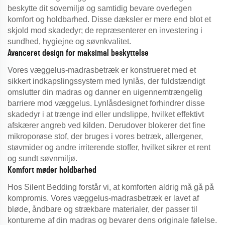
beskytte dit sovemiljø og samtidig bevare overlegen
komfort og holdbarhed. Disse dæksler er mere end blot et
skjold mod skadedyr; de repræsenterer en investering i
sundhed, hygiejne og søvnkvalitet.
Avanceret design for maksimal beskyttelse
Vores væggelus-madrasbetræk er konstrueret med et
sikkert indkapslingssystem med lynlås, der fuldstændigt
omslutter din madras og danner en uigennemtrængelig
barriere mod væggelus. Lynlåsdesignet forhindrer disse
skadedyr i at trænge ind eller undslippe, hvilket effektivt
afskærer angreb ved kilden. Derudover blokerer det fine
mikroporøse stof, der bruges i vores betræk, allergener,
støvmider og andre irriterende stoffer, hvilket sikrer et rent
og sundt søvnmiljø.
Komfort møder holdbarhed
Hos Silent Bedding forstår vi, at komforten aldrig må gå på
kompromis. Vores væggelus-madrasbetræk er lavet af
bløde, åndbare og strækbare materialer, der passer til
konturerne af din madras og bevarer dens originale følelse.