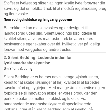
Stoffet er lydløst og sikrer, at ingen krølle lyde forstyrrer din
søvn, og det er holdbart nok til at modstå regelmæssig brug
og flere vaske.
Nem vedligeholdelse og langvarig ydeevne
Betrækkene kan maskinvaskes og er designet til
langtidsbrug uden slid. Silent Beddings forpligtelse til
kvalitet sikrer, at vores madrasbetræk bevarer deres
beskyttende egenskaber over tid, hvilket giver pålideligt
forsvar mod væggelus og andre trusler.
2. Silent Bedding: Ledende inden for
lynlåsmadrasbeskyttelse
Om Silent Bedding
Silent Bedding er et betroet navn i sengetøjsindustrien,
kendt for at skabe løsninger af høj kvalitet til at forbedre
søvnkomfort og hygiejne. Med mange års ekspertise og en
forpligtelse til innovation afspejler vores produkter den
perfekte balance mellem praktisk og luksus. Fra
banebrydende madrasbeskyttere til specialiserede
indkapslinger står Silent Bedding som et symbol på