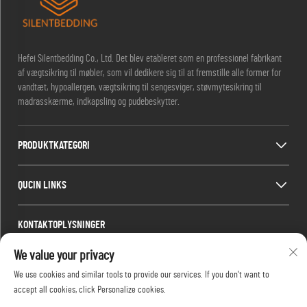
Hefei Silentbedding Co., Ltd. Det blev etableret som en professionel fabrikant
af vægtsikring til møbler, som vil dedikere sig til at fremstille alle former for
vandtæt, hypoallergen, vægtsikring til sengesviger, støvmytesikring til
madrasskærme, indkapsling og pudebeskytter.
PRODUKTKATEGORI
QUCIN LINKS
KONTAKTOPLYSNINGER
Office add : Værelse 1910, blok C, Huizing bycenter, Wangjiang West Road,
We value your privacy
Gaoxin District, Hefei, Anhui, Kina
We use cookies and similar tools to provide our services. If you don't want to
E-mail:
[email protected]
accept all cookies, click Personalize cookies.
Telefon:
13917680554