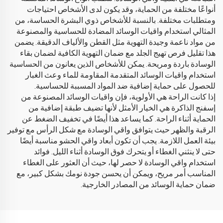
أنواعًا مختلفة من الحماية، وقد يكون لدى الأشخاص احتياجات
ومتطلبات مختلفة. بالنسبة للأشخاص ذوي البشرة الحساسة، من
المثالي استخدام واقيات الوسائد المضادة للحساسية والمصنوعة
من مواد ناعمة وجيدة التهوية مثل القطن والألياف الدقيقة. يضمن
هذا تقليل فرص تهيج الجلد مع ضمان التهوية الكافية لضمان بقاء
الوسادة باردة ومريحة. يمكن للأشخاص الذين يعانون من الحساسية
استخدام واقيات الوسائد المتقدمة المقاومة للماء وعث الغبار
للحصول على حماية إضافية ضد المواد المسببة للحساسية.
إذا كانت الراحة هي الأولوية، فإن واقيات الوسائد المصنوعة من
إسفنج الذاكرة هي الخيار الأمثل لأنها تضيف طبقة إضافية من
الحماية أثناء الراحة. كما يساعد هذا أيضًا في تخفيف الضغط عن
الرقبة والظهر حيث يتوافق واقي الوسادة مع شكل الرأس مع توفير
بيئة العمل اللازمة. يجب أن تكون أبعاد واقي الحشو مناسبة أيضًا
حتى لا ينثني الغطاء أو يتحرك فوق الوسادة أثناء الليل. فوائد
استخدام واقي الوسادة لا حصر لها، حيث أن العثور على الغطاء
المناسب أمر مريح، ويمكن أن يحسن جودة نومك بشكل كبير، مع
ضمان حماية الوسائد من المصادر الخارجية.