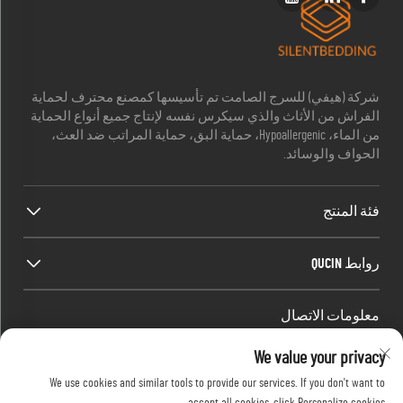
شركة (هيفي) للسرج الصامت تم تأسيسها كمصنع محترف لحماية
الفراش من الأثاث والذي سيكرس نفسه لإنتاج جميع أنواع الحماية
من الماء، Hypoallergenic، حماية البق، حماية المراتب ضد العث،
الحواف والوسائد.
فئة المنتج
روابط QUCIN
معلومات الاتصال
Office add : الغرفة 1910، الكتلة C، مركز مدينة Huijing، طريق Wangjiang
We value your privacy
الغرب، Gaoxin District، هيفي، أنوهاي، الصين
We use cookies and similar tools to provide our services. If you don't want to
البريد الإلكتروني:
[email protected]