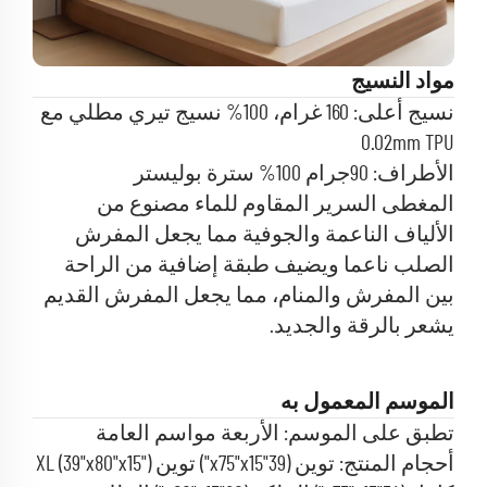
مواد النسيج
نسيج أعلى: 160 غرام، 100% نسيج تيري مطلي مع
0.02mm TPU
الأطراف: 90جرام 100%
سترة بوليستر
المغطى السرير المقاوم للماء مصنوع من
الألياف الناعمة والجوفية مما يجعل المفرش
الصلب ناعما ويضيف طبقة إضافية من الراحة
بين المفرش والمنام، مما يجعل المفرش القديم
يشعر بالرقة والجديد.
الموسم المعمول به
تطبق على الموسم: الأربعة مواسم العامة
أحجام المنتج: توين (39"x75"x15") توين XL (39"x80"x15")