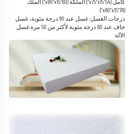
كامل (54"x75"x15") الملكة (60"x80"x15") الملك
(78"x80"x15")
درجات الغسل: غسل عند 90 درجة مئوية، غسل
جاف عند 60 درجة مئوية لأكثر من 50 مرة غسل
الآلة