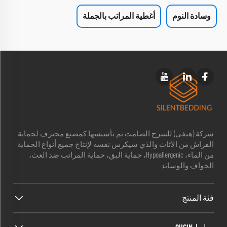
وسادة النوم
أغطية المراتب بالجملة
شركة (هيفي) للسرج الصامت تم تأسيسها كمصنع محترف لحماية
الفراش من الأثاث والذي سيكرس نفسه لإنتاج جميع أنواع الحماية
من الماء، Hypoallergenic، حماية البق، حماية المراتب ضد العث،
الحواف والوسائد.
فئة المنتج