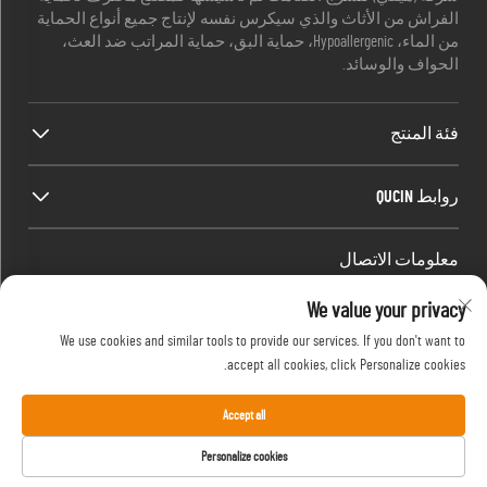
الفراش من الأثاث والذي سيكرس نفسه لإنتاج جميع أنواع الحماية
من الماء، Hypoallergenic، حماية البق، حماية المراتب ضد العث،
الحواف والوسائد.
فئة المنتج
روابط QUCIN
معلومات الاتصال
Office add : الغرفة 1910، الكتلة C، مركز مدينة Huijing، طريق Wangjiang
We value your privacy
الغرب، Gaoxin District، هيفي، أنوهاي، الصين
We use cookies and similar tools to provide our services. If you don't want to
البريد الإلكتروني:
[email protected]
accept all cookies, click Personalize cookies.
هاتف:
13917680554
Accept all
حقوق النشر © 2024 بواسطة شركة هيفي سايلنت بيدنج
Personalize cookies
المحدودة.
سياسة الخصوصية