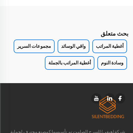
بحث متعلق
أغطية المراتب
واقي الوسائد
مجموعات السرير
وسادة النوم
أغطية المراتب بالجملة
شركة (هيفي) للسرج الصامت تم تأسيسها كمصنع محترف لحماية