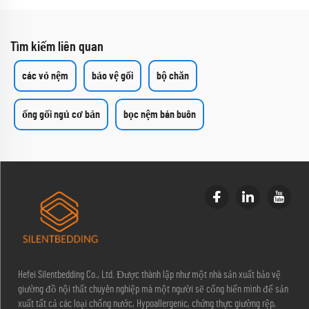
Tìm kiếm liên quan
các vỏ nệm
bảo vệ gối
bộ chăn
ống gối ngủ cơ bản
bọc nệm bán buôn
Hefei Silentbedding Co., Ltd. Được thành lập như một nhà sản xuất bảo vệ
giường đồ nội thất chuyên nghiệp mà một người sẽ cống hiến mình để sản
xuất tất cả các loại chống nước, Hypoallergenic, chứng thực giường rệp,