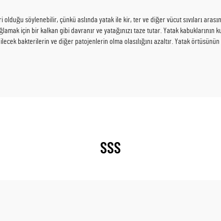
i olduğu söylenebilir, çünkü aslında yatak ile kir, ter ve diğer vücut sıvıları ara
amak için bir kalkan gibi davranır ve yatağınızı taze tutar. Yatak kabuklarının 
bilecek bakterilerin ve diğer patojenlerin olma olasılığını azaltır. Yatak örtüsünün
SSS