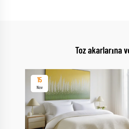
Toz akarlarına v
15
Nov