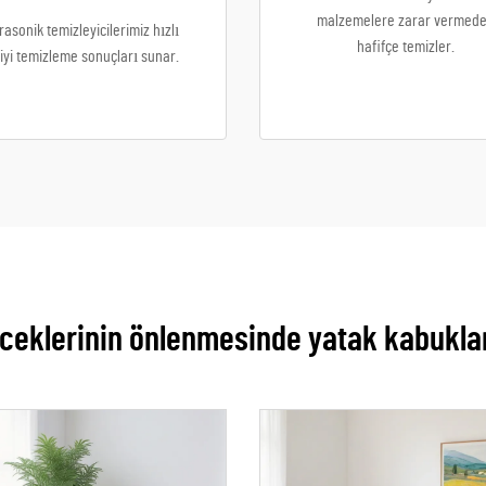
malzemelere zarar vermed
rasonik temizleyicilerimiz hızlı
hafifçe temizler.
iyi temizleme sonuçları sunar.
ceklerinin önlenmesinde yatak kabuklar