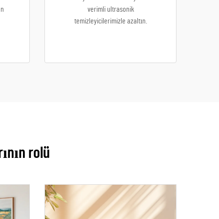
en
verimli ultrasonik
temizleyicilerimizle azaltın.
ının rolü