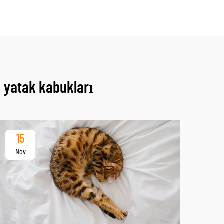
m yatak kabukları
15
Nov