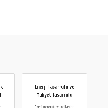
ık
Enerji Tasarrufu ve
li
Maliyet Tasarrufu
as
Enerji tasarrufu ve maliyetleri