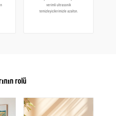
en
verimli ultrasonik
temizleyicilerimizle azaltın.
ının rolü