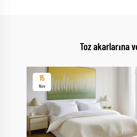
Toz akarlarına v
15
Nov