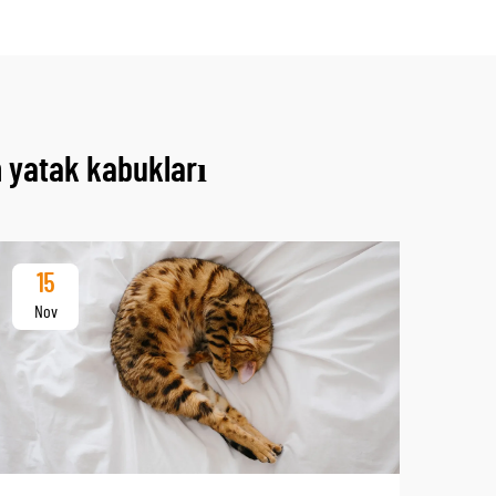
m yatak kabukları
15
Nov