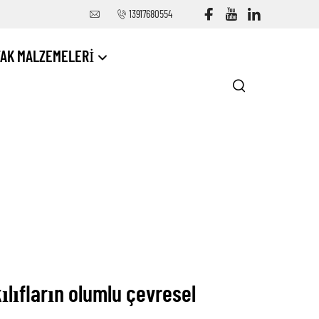
13917680554
TAK MALZEMELERI
ılıfların olumlu çevresel