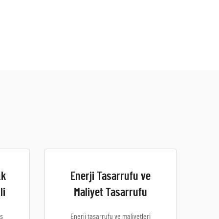
ık
Enerji Tasarrufu ve
li
Maliyet Tasarrufu
as
Enerji tasarrufu ve maliyetleri