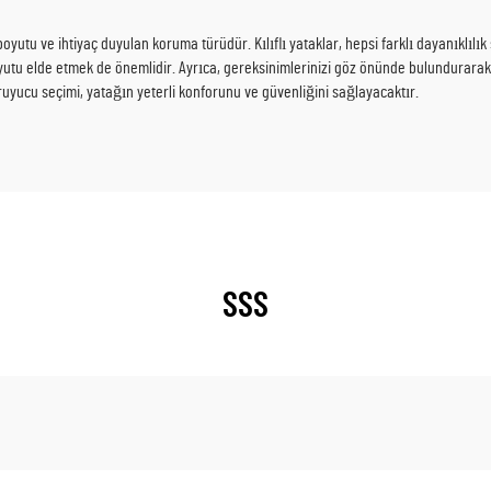
yutu ve ihtiyaç duyulan koruma türüdür. Kılıflı yataklar, hepsi farklı dayanıklılı
yutu elde etmek de önemlidir. Ayrıca, gereksinimlerinizi göz önünde bulundurarak
ruyucu seçimi, yatağın yeterli konforunu ve güvenliğini sağlayacaktır.
SSS