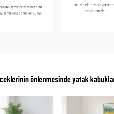
malzemelere zarar vermed
rasonik temizleyicilerimiz hızlı
hafifçe temizler.
iyi temizleme sonuçları sunar.
ceklerinin önlenmesinde yatak kabuklar