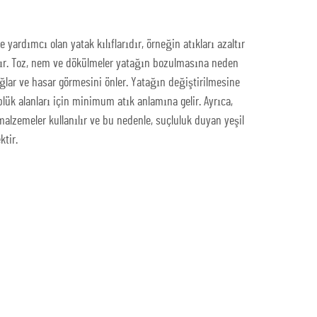
yardımcı olan yatak kılıflarıdır, örneğin atıkları azaltır
tır. Toz, nem ve dökülmeler yatağın bozulmasına neden
ağlar ve hasar görmesini önler. Yatağın değiştirilmesine
lük alanları için minimum atık anlamına gelir. Ayrıca,
malzemeler kullanılır ve bu nedenle, suçluluk duyan yeşil
ktir.