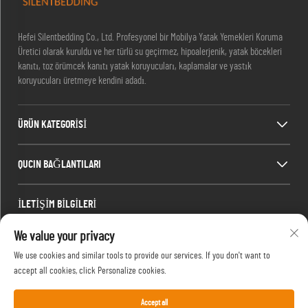
Hefei Silentbedding Co., Ltd. Profesyonel bir Mobilya Yatak Yemekleri Koruma
Üretici olarak kuruldu ve her türlü su geçirmez, hipoalerjenik, yatak böcekleri
kanıtı, toz örümcek kanıtı yatak koruyucuları, kaplamalar ve yastık
koruyucuları üretmeye kendini adadı.
ÜRÜN KATEGORİSİ
QUCIN BAĞLANTILARI
İLETİŞİM BİLGİLERİ
Office add : Oda 1910, C blok, Huijing Şehir Merkezi, Wangjiang Batı Yolu, Gaoxin
We value your privacy
Bölgesi, Hefei, Anhui, Çin
We use cookies and similar tools to provide our services. If you don't want to
E-posta:
[email protected]
accept all cookies, click Personalize cookies.
Tel:
13917680554
Accept all