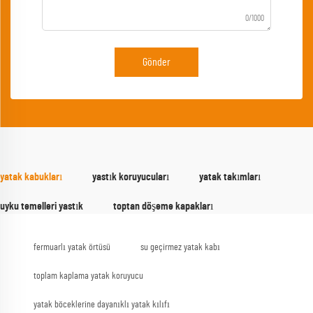
0/1000
Gönder
yatak kabukları
yastık koruyucuları
yatak takımları
uyku temelleri yastık
toptan döşeme kapakları
fermuarlı yatak örtüsü
su geçirmez yatak kabı
toplam kaplama yatak koruyucu
yatak böceklerine dayanıklı yatak kılıfı