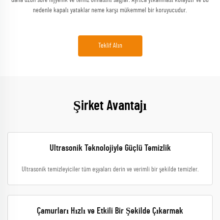
daha uzun süre hijyenik ve temiz olmasını sağlar. Ayrıca yıkanması kolaydır ve bu
nedenle kapalı yataklar neme karşı mükemmel bir koruyucudur.
Teklif Alın
Şirket Avantajı
Ultrasonik Teknolojiyle Güçlü Temizlik
Ultrasonik temizleyiciler tüm eşyaları derin ve verimli bir şekilde temizler.
Çamurları Hızlı ve Etkili Bir Şekilde Çıkarmak