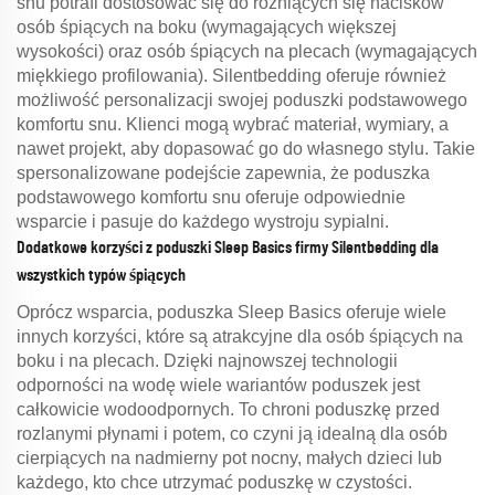
snu potrafi dostosować się do różniących się nacisków
osób śpiących na boku (wymagających większej
wysokości) oraz osób śpiących na plecach (wymagających
miękkiego profilowania). Silentbedding oferuje również
możliwość personalizacji swojej poduszki podstawowego
komfortu snu. Klienci mogą wybrać materiał, wymiary, a
nawet projekt, aby dopasować go do własnego stylu. Takie
spersonalizowane podejście zapewnia, że ​​poduszka
podstawowego komfortu snu oferuje odpowiednie
wsparcie i pasuje do każdego wystroju sypialni.
Dodatkowe korzyści z poduszki Sleep Basics firmy Silentbedding dla
wszystkich typów śpiących
Oprócz wsparcia, poduszka Sleep Basics oferuje wiele
innych korzyści, które są atrakcyjne dla osób śpiących na
boku i na plecach. Dzięki najnowszej technologii
odporności na wodę wiele wariantów poduszek jest
całkowicie wodoodpornych. To chroni poduszkę przed
rozlanymi płynami i potem, co czyni ją idealną dla osób
cierpiących na nadmierny pot nocny, małych dzieci lub
każdego, kto chce utrzymać poduszkę w czystości.