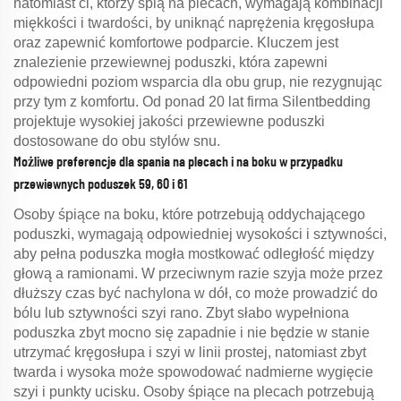
natomiast ci, którzy śpią na plecach, wymagają kombinacji
miękkości i twardości, by uniknąć naprężenia kręgosłupa
oraz zapewnić komfortowe podparcie. Kluczem jest
znalezienie przewiewnej poduszki, która zapewni
odpowiedni poziom wsparcia dla obu grup, nie rezygnując
przy tym z komfortu. Od ponad 20 lat firma Silentbedding
projektuje wysokiej jakości przewiewne poduszki
dostosowane do obu stylów snu.
Możliwe preferencje dla spania na plecach i na boku w przypadku
przewiewnych poduszek 59, 60 i 61
Osoby śpiące na boku, które potrzebują oddychającego
poduszki, wymagają odpowiedniej wysokości i sztywności,
aby pełna poduszka mogła mostkować odległość między
głową a ramionami. W przeciwnym razie szyja może przez
dłuższy czas być nachylona w dół, co może prowadzić do
bólu lub sztywności szyi rano. Zbyt słabo wypełniona
poduszka zbyt mocno się zapadnie i nie będzie w stanie
utrzymać kręgosłupa i szyi w linii prostej, natomiast zbyt
twarda i wysoka może spowodować nadmierne wygięcie
szyi i punkty ucisku. Osoby śpiące na plecach potrzebują