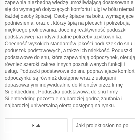
zapewnia niezbędną wiedzę umożliwiającą dostosowanie
się do wymagań dotyczących komfortu i ulgi w bólu niemal
każdej osoby śpiącej. Osoby śpiące na boku, wymagające
podniesienia, oraz ci, którzy śpią na plecach i potrzebują
miękkiego profilowania, docenią reaktywność poduszki
podstawowej na indywidualne potrzeby użytkownika.
Obecność wysokich standardów jakości poduszek do snu i
poduszek podstawowych, a także ich miękkość. Poduszki
podstawowe do snu, które zapewniają odpoczynek, oferują
również szeroki zakres innych poszukiwanych funkcji i
usług. Poduszki podstawowe do snu poprawiające komfort
odpoczynku są również dostępne wraz z usługami
dopasowanymi indywidualnie do klientów przez firmę
Silentbedding. Poduszka podstawowa do snu firmy
Silentbedding pozostaje najbardziej godną zaufania i
najbardziej uniwersalną ofertą dostępną na rynku.
Brak
Jaki projekt osłon na poduszki zapewnia komfort i jednocześnie zapobiega plamom i poceniu?