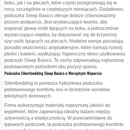
boku, jak i na plecach, które często przegrzewają się w
nocy, szczególnie w cieplejszych miesiącach. Dodatkowo,
poduszka Sleep Basics oferuje dobrze zrównoważony
poziom podparcia. Jest wystarczająco twarda, aby
wspierać głowę osób śpiących na boku, a jednocześnie
wystarczająco miękka, by dopasować się do krzywizny
szyi osób śpiących na plecach. Niektóre wersje posiadają
ponadto właściwości antybakteryjne, które hamują rozwój
pleśni i bakterii, wydłużając higieniczny okres użytkowania
poduszki Sleep Basics. Te cechy odpowiadają najbardziej
podstawowym potrzebom obu pozycji spania.
Poduszka Silentbedding Sleep Basics o Wersylnym Wsparciu
Silentbedding to pierwsza hybrydowa poduszka
podstawowego komfortu snu w dziedzinie wyrobów
tekstylnych domowych.
Firma wykorzystuje materiały najwyższej jakości do
wypełnień, które zapewniają idealny balans między
sztywnością a elastycznością. W przeciwieństwie do
typowych poduszek, ta poduszka podstawowego komfortu