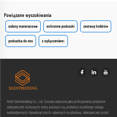
Powiązane wyszukiwania
osłony materacowe
ochronne poduszki
zestawy kołdrów
poduszka do snu
z wyłączeniem:
Hefei Silentbedding Co., Ltd. Została założona jako profesjonalny producent
zabezpieczeń łóżkowych, który poświęci się produkcji wszelkiego rodzaju
wodoodpornych, hipoalergicznych, odpornych na pluskwy, zabezpieczeń przed