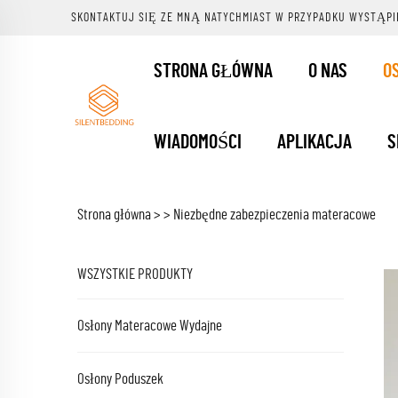
SKONTAKTUJ SIĘ ZE MNĄ NATYCHMIAST W PRZYPADKU WYSTĄPI
STRONA GŁÓWNA
O NAS
O
WIADOMOŚCI
APLIKACJA
S
Strona główna >
>
Niezbędne zabezpieczenia materacowe
WSZYSTKIE PRODUKTY
Osłony Materacowe Wydajne
Osłony Poduszek