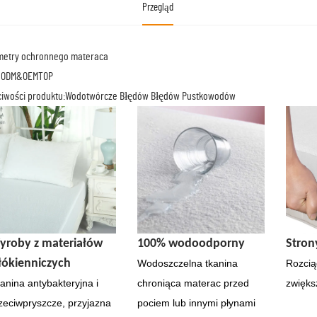
Przegląd
metry ochronnego materaca
: ODM&OEMTOP
ciwości produktu:Wodotwórcze Błędów Błędów Pustkowodów
yroby z materiałów
100% wodoodporny
Stron
łókienniczych
Wodoszczelna tkanina
Rozcią
anina antybakteryjna i
chroniąca materac przed
zwięks
zeciwpryszcze, przyjazna
pociem lub innymi płynami