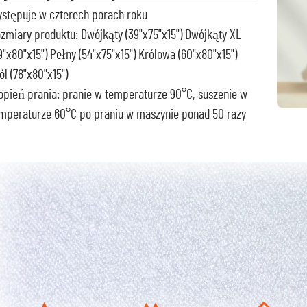
stępuje w czterech porach roku
zmiary produktu: Dwójkąty (39"x75"x15") Dwójkąty XL
9"x80"x15") Pełny (54"x75"x15") Królowa (60"x80"x15")
ól (78"x80"x15")
opień prania: pranie w temperaturze 90°C, suszenie w
mperaturze 60°C po praniu w maszynie ponad 50 razy