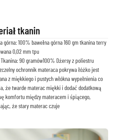
eriał tkanin
a górna: 100% bawełna górna 160 gm tkanina terry
owana 0,02 mm tpu
y Tkanina: 90 gramów100%
Dżersy z poliestru
czelny ochronnik materaca pokrywa łóżko jest
na z miękkiego i pustych włókna wypełnienia co
a, że twarde materac miękki i dodać dodatkową
wę komfortu między materacem i śpiącego,
ając, że stary materac czuje