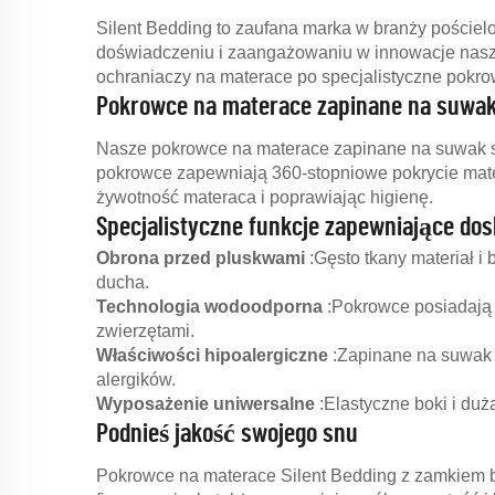
Silent Bedding to zaufana marka w branży pościelo
doświadczeniu i zaangażowaniu w innowacje nasz
ochraniaczy na materace po specjalistyczne pokro
Pokrowce na materace zapinane na suwak: 
Nasze pokrowce na materace zapinane na suwak s
pokrowce zapewniają 360-stopniowe pokrycie mate
żywotność materaca i poprawiając higienę.
Specjalistyczne funkcje zapewniające do
Obrona przed pluskwami
:Gęsto tkany materiał 
ducha.
Technologia wodoodporna
:Pokrowce posiadają 
zwierzętami.
Właściwości hipoalergiczne
:Zapinane na suwak 
alergików.
Wyposażenie uniwersalne
:Elastyczne boki i du
Podnieś jakość swojego snu
Pokrowce na materace Silent Bedding z zamkiem bł