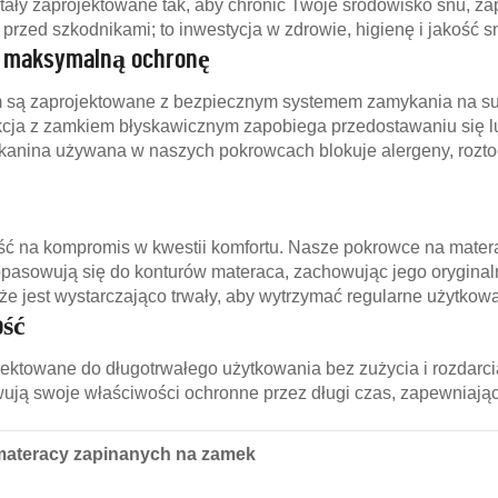
ały zaprojektowane tak, aby chronić Twoje środowisko snu, za
a przed szkodnikami; to inwestycja w zdrowie, higienę i jakość s
a maksymalną ochronę
są zaprojektowane z bezpiecznym systemem zamykania na suwa
kcja z zamkiem błyskawicznym zapobiega przedostawaniu się lu
kanina używana w naszych pokrowcach blokuje alergeny, roztocz
 iść na kompromis w kwestii komfortu. Nasze pokrowce na mate
opasowują się do konturów materaca, zachowując jego oryginaln
e jest wystarczająco trwały, aby wytrzymać regularne użytkowan
ość
ojektowane do długotrwałego użytkowania bez zużycia i rozdar
ją swoje właściwości ochronne przez długi czas, zapewniają
y materacy zapinanych na zamek