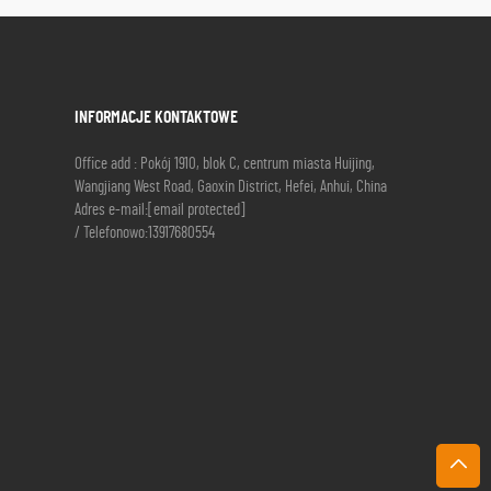
INFORMACJE KONTAKTOWE
Office add : Pokój 1910, blok C, centrum miasta Huijing,
Wangjiang West Road, Gaoxin District, Hefei, Anhui, China
Adres e-mail:
[email protected]
/ Telefonowo:
13917680554