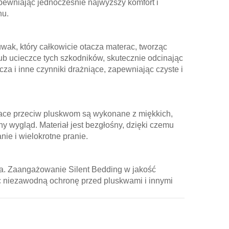
pewniając jednocześnie najwyższy komfort i
nu.
k, który całkowicie otacza materac, tworząc
b ucieczce tych szkodników, skutecznie odcinając
a i inne czynniki drażniące, zapewniając czyste i
race przeciw pluskwom są wykonane z miękkich,
y wygląd. Materiał jest bezgłośny, dzięki czemu
ie i wielokrotne pranie.
cia. Zaangażowanie Silent Bedding w jakość
c niezawodną ochronę przed pluskwami i innymi