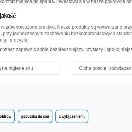
i komfort miejsca do spania. Inwestowanie w nasze pokrowce ozn
jakość
w zrównoważone praktyki. Nasze produkty są wytwarzane przy 
o, przy jednoczesnym zachowaniu bezkompromisowych standard
ią i precyzją.
ożesz zapewnić sobie bezpieczniejszy, czystszy i spokojniejszy
 na higienę snu
Cicha pościel: rozwiązani
ołdrów
poduszka do snu
z wyłączeniem: