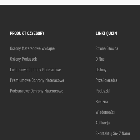
PRODUKT CAYEGORY
LINKI QUCIN
Osłony Materacowe Wydajne
Strona Główna
Osłony Poduszek
O Nas
Luksusowe Ochrony Materacowe
Osłony
Premiumowe Ochrony Materacowe
Prześcieradła
Podstawowe Ochrony Materacowe
Poduszki
Bielizna
Wiadomości
Aplikacja
Skontaktuj Się Z Nami