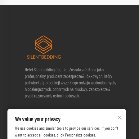
Hefei Silentbedding Co., Ltd. Została założona jako
profesjonalny producent zabezpieczeń łóżkowych, który
poświęci się produkcji wszelkiego rodzaju wodoodpornych,
hipoalergicznych, odpornych na pluskwy, zabezpieczeń
przed roztoczami, osłon i poduszek.
We value your privacy
We use cookies and similar tools to provide our services. If you don't
want to accept all cookies, click Personalize cookies.