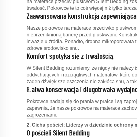
na materace przeciw pluskwom Silent Bedding zost
trwałość. Pokrowce te to coś więcej niż tylko tarcz
Zaawansowana konstrukcja zapewniając
Nasze pokrowce na materace przeciwko pluskwom 
nieprzeniknioną barierę przed pluskwami. Konstru
inwazje u źródła. Ponadto, drobna mikroporowata t
zdrowe środowisko snu.
Komfort spotyka się z trwałością
W Silent Bedding rozumiemy, że nigdy nie należy
oddychających i rozciągliwych materiałów, które d
żaden dźwięk szeleszczenia nie zakłóca snu, a takż
Łatwa konserwacja i długotrwała wydajn
Pokrowce nadają się do prania w pralce i są zapr
zapewnia, że nasze pokrowce na materace zachowu
zagrożeniami.
2. Cicha pościel: Liderzy w dziedzinie ochron
O pościeli Silent Bedding