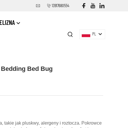
13917680554
IELIZNA
PL
t Bedding Bed Bug
 takie jak pluskwy, alergeny i roztocza. Pokrowce