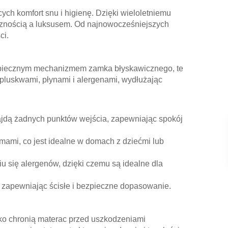
ych komfort snu i higienę. Dzięki wieloletniemu
cznością a luksusem. Od najnowocześniejszych
ci.
ezpiecznym mechanizmem zamka błyskawicznego, te
luskwami, płynami i alergenami, wydłużając
najdą żadnych punktów wejścia, zapewniając spokój
ami, co jest idealne w domach z dziećmi lub
 się alergenów, dzięki czemu są idealne dla
, zapewniając ścisłe i bezpieczne dopasowanie.
lko chronią materac przed uszkodzeniami