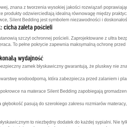
wej, znana z tworzenia wysokiej jakości rozwiązań poprawiając
e produkty odzwierciedlają idealną równowagę między prakty
wce, Silent Bedding jest symbolem niezawodności i doskonałoś
cicha zaleta pościeli
tanowią szczyt ochronnej pościeli. Zaprojektowane z ultra b
raca. To pełne pokrycie zapewnia maksymalną ochronę przed p
skonałą wydajność
i bezpieczny zamek błyskawiczny gwarantują, że pluskwy nie z
warstwę wodoodporną, która zabezpiecza przed zalaniem i plam
pokrowce na materace Silent Bedding zapobiegają gromadzeniu
ża głębokość pasują do szerokiego zakresu rozmiarów materacy
yskawicznym to niezbędny dodatek do każdej sypialni. Nie ty