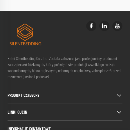
Hefei Silentbedding Co., Ltd. Została założona jako profesjonalny producent
zabezpieczeń łóżkowych, który poświęci się produkcji wszelkiego rodzaju
wodoodpornych, hipoalergicznych, odpornych na pluskwy, zabezpieczeń przed
roztoczami, osłon i poduszek.
PRODUKT CAYEGORY
LINKI QUCIN
INFORMACJE KONTAKTOWE