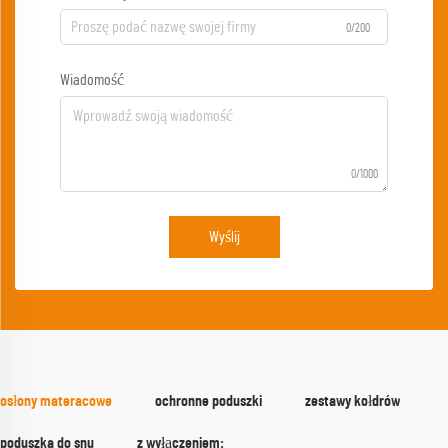
0/200
Wiadomość
0/1000
Wyślij
osłony materacowe
ochronne poduszki
zestawy kołdrów
poduszka do snu
z wyłączeniem: