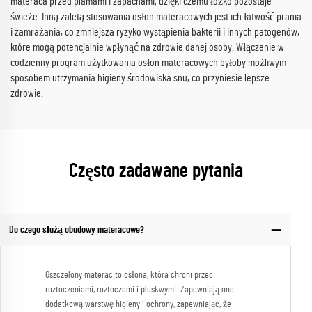
materaca przed plamami i zapachami, dzięki czemu łóżko pozostaje
świeże. Inną zaletą stosowania osłon materacowych jest ich łatwość prania
i zamrażania, co zmniejsza ryzyko wystąpienia bakterii i innych patogenów,
które mogą potencjalnie wpłynąć na zdrowie danej osoby. Włączenie w
codzienny program użytkowania osłon materacowych byłoby możliwym
sposobem utrzymania higieny środowiska snu, co przyniesie lepsze
zdrowie.
Często zadawane pytania
Do czego służą obudowy materacowe?
Oszczelony materac to osłona, która chroni przed
roztoczeniami, roztoczami i pluskwymi. Zapewniają one
dodatkową warstwę higieny i ochrony, zapewniając, że