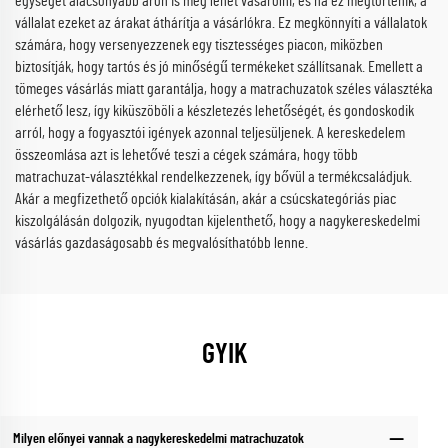
egységet alacsonyabb áron is meg lehet vásárolni, és ha ez megtörténik, a
vállalat ezeket az árakat áthárítja a vásárlókra. Ez megkönnyíti a vállalatok
számára, hogy versenyezzenek egy tisztességes piacon, miközben
biztosítják, hogy tartós és jó minőségű termékeket szállítsanak. Emellett a
tömeges vásárlás miatt garantálja, hogy a matrachuzatok széles választéka
elérhető lesz, így kiküszöböli a készletezés lehetőségét, és gondoskodik
arról, hogy a fogyasztói igények azonnal teljesüljenek. A kereskedelem
összeomlása azt is lehetővé teszi a cégek számára, hogy több
matrachuzat-választékkal rendelkezzenek, így bővül a termékcsaládjuk.
Akár a megfizethető opciók kialakításán, akár a csúcskategóriás piac
kiszolgálásán dolgozik, nyugodtan kijelenthető, hogy a nagykereskedelmi
vásárlás gazdaságosabb és megvalósíthatóbb lenne.
GYIK
Milyen előnyei vannak a nagykereskedelmi matrachuzatok