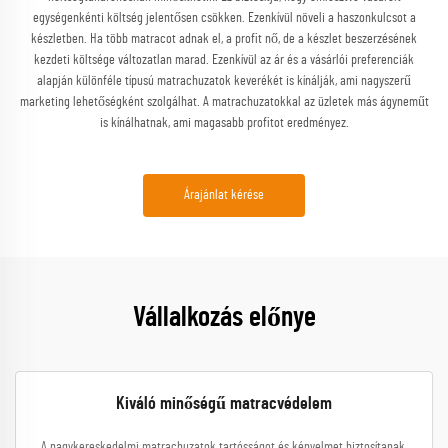
egységenkénti költség jelentősen csökken. Ezenkívül növeli a haszonkulcsot a
készletben. Ha több matracot adnak el, a profit nő, de a készlet beszerzésének
kezdeti költsége változatlan marad. Ezenkívül az ár és a vásárlói preferenciák
alapján különféle típusú matrachuzatok keverékét is kínálják, ami nagyszerű
marketing lehetőségként szolgálhat. A matrachuzatokkal az üzletek más ágyneműt
is kínálhatnak, ami magasabb profitot eredményez.
Árajánlat kérése
Vállalkozás előnye
Kiváló minőségű matracvédelem
A nagykereskedelmi matrachuzatok tartósságot és kényelmet biztosítanak.