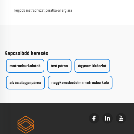
legjobb matrachuzat poratka-allergiára
Kapcsolódó keresés
matracburkolatok
óvó párna
ágyneműkészlet
alvás alapjai párna
nagykereskedelmi matracburkoló