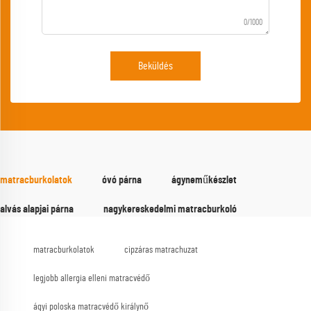
0/1000
Beküldés
matracburkolatok
óvó párna
ágyneműkészlet
alvás alapjai párna
nagykereskedelmi matracburkoló
matracburkolatok
cipzáras matrachuzat
legjobb allergia elleni matracvédő
ágyi poloska matracvédő királynő