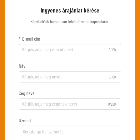
Ingyenes árajánlat kérése
Képviselőnk hamarosan felvételi veled kapcsolatot.
E-mail cím
0/100
Név
0/100
Cég neve
0/200
Üzenet