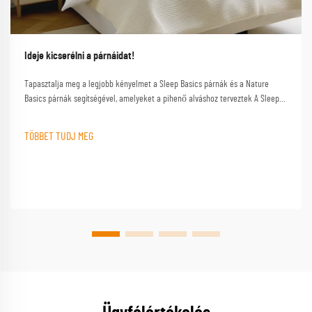
Ideje kicserélni a párnáidat!
Tapasztalja meg a legjobb kényelmet a Sleep Basics párnák és a Nature
Basics párnák segítségével, amelyeket a pihenő alváshoz terveztek A Sleep
Basics márkájú párnák és a testreszabott párna opciók személyre szabott
támogatást nyújtanak minden alvónak.
TÖBBET TUDJ MEG