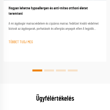
Hogyan lehetne hypoallergen és anti-mites otthoni életet
teremteni
A mi ágybogár matracvédelem és cipzáros matrac fedélzet kiváló védelmet
biztosít az ágybogarak, porhatások és allergiás anyagok ellen A legjobb
ágybogár matracburkolat biztosítja a biztonságos és kényelmes alvást
minden éjjel
TÖBBET TUDJ MEG
Ügyfélértékelés