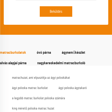
Beküldés
matracburkolatok
óvó párna
ágyneműkészlet
alvás alapjai párna
nagykereskedelmi matracburkoló
matrachuzat, ami elpusztítja az ágyi poloskákat
ágyi poloska matrac burkolat
ágyi poloska ágytakaró
a legjobb matrac burkolat poloska számára
king méretű poloska matrac huzat