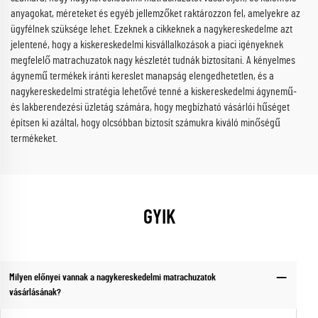
anyagokat, méreteket és egyéb jellemzőket raktározzon fel, amelyekre az
ügyfélnek szüksége lehet. Ezeknek a cikkeknek a nagykereskedelme azt
jelentené, hogy a kiskereskedelmi kisvállalkozások a piaci igényeknek
megfelelő matrachuzatok nagy készletét tudnák biztosítani. A kényelmes
ágynemű termékek iránti kereslet manapság elengedhetetlen, és a
nagykereskedelmi stratégia lehetővé tenné a kiskereskedelmi ágynemű-
és lakberendezési üzletág számára, hogy megbízható vásárlói hűséget
építsen ki azáltal, hogy olcsóbban biztosít számukra kiváló minőségű
termékeket.
GYIK
Milyen előnyei vannak a nagykereskedelmi matrachuzatok
vásárlásának?