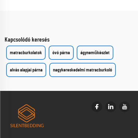
Kapcsolódó keresés
matracburkolatok
óvó párna
ágyneműkészlet
alvás alapjai párna
nagykereskedelmi matracburkoló