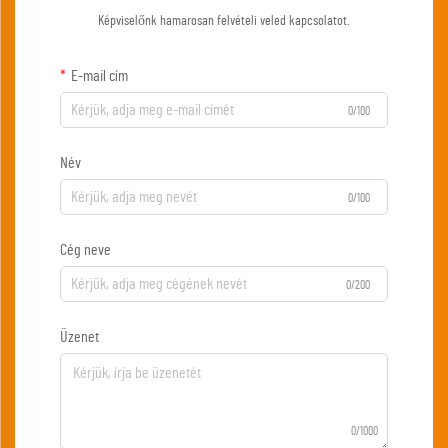
Képviselőnk hamarosan felvételi veled kapcsolatot.
E-mail cím
0/100
Név
0/100
Cég neve
0/200
Üzenet
0/1000