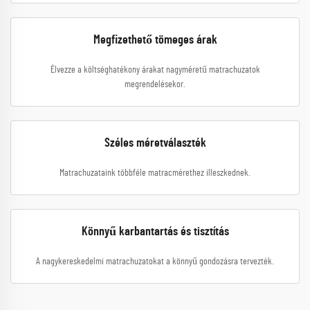
Megfizethető tömeges árak
Élvezze a költséghatékony árakat nagyméretű matrachuzatok
megrendelésekor.
Széles méretválaszték
Matrachuzataink többféle matracmérethez illeszkednek.
Könnyű karbantartás és tisztítás
A nagykereskedelmi matrachuzatokat a könnyű gondozásra tervezték.