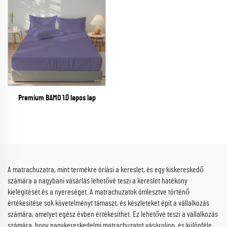
Premium BAMO 1.0 lapos lap
A matrachuzatra, mint termékre óriási a kereslet, és egy kiskereskedő
számára a nagybani vásárlás lehetővé teszi a kereslet hatékony
kielégítését és a nyereséget. A matrachuzatok ömlesztve történő
értékesítése sok követelményt támaszt, és készleteket épít a vállalkozás
számára, amelyet egész évben értékesíthet. Ez lehetővé teszi a vállalkozás
számára, hogy nagykereskedelmi matrachuzatot vásároljon, és különféle