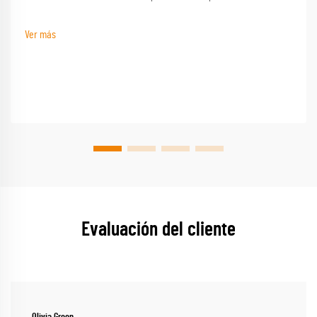
almohadas de la marca Sleep Basics y opciones de almohadas
personalizadas proporcionan un apoyo personalizado para cada durmiente
Ver más
Evaluación del cliente